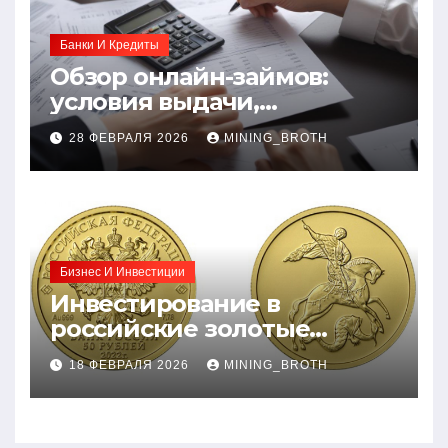
Банки И Кредиты
Обзор онлайн-займов:
условия выдачи,
процентные ставки и
28 ФЕВРАЛЯ 2026
MINING_BROTH
требования к заемщикам
Бизнес И Инвестиции
Инвестирование в
российские золотые
монеты: подробное
18 ФЕВРАЛЯ 2026
MINING_BROTH
руководство