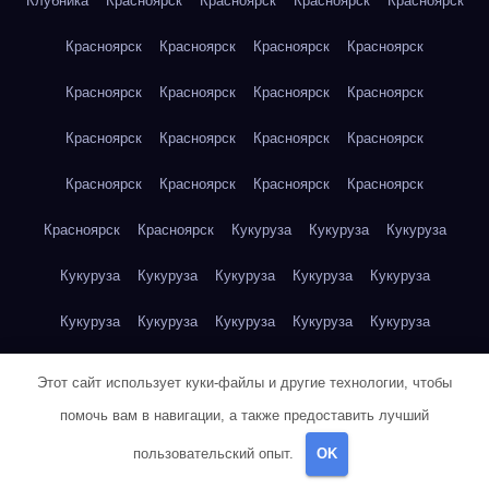
Клубника
Красноярск
Красноярск
Красноярск
Красноярск
Красноярск
Красноярск
Красноярск
Красноярск
Красноярск
Красноярск
Красноярск
Красноярск
Красноярск
Красноярск
Красноярск
Красноярск
Красноярск
Красноярск
Красноярск
Красноярск
Красноярск
Красноярск
Кукуруза
Кукуруза
Кукуруза
Кукуруза
Кукуруза
Кукуруза
Кукуруза
Кукуруза
Кукуруза
Кукуруза
Кукуруза
Кукуруза
Кукуруза
Кукуруза
Куриная грудка
Куриная грудка
Куриная грудка
Этот сайт использует куки-файлы и другие технологии, чтобы
Куриная грудка
Куриная грудка
Куриная грудка
помочь вам в навигации, а также предоставить лучший
пользовательский опыт.
OK
Куриная грудка
Куриная грудка
Куриная грудка