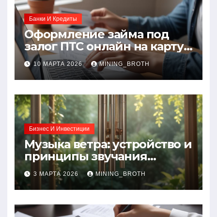
Банки И Кредиты
Оформление займа под
залог ПТС онлайн на карту
без визита в офис: порядок,
10 МАРТА 2026
MINING_BROTH
требования и документы
Бизнес И Инвестиции
Музыка ветра: устройство и
принципы звучания
колокольчиков
3 МАРТА 2026
MINING_BROTH