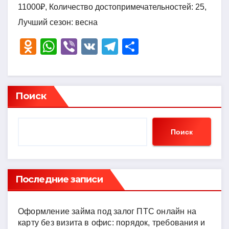
11000₽, Количество достопримечательностей: 25,
Лучший сезон: весна
O
W
Vi
V
T
О
d
h
b
K
el
тп
n
at
er
e
р
o
s
gr
а
Поиск
kl
A
a
в
a
p
m
и
Поиск
ss
p
ть
ni
ki
Последние записи
Оформление займа под залог ПТС онлайн на
карту без визита в офис: порядок, требования и