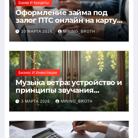
Банки И Кредиты
Оформление займа под
залог ПТС онлайн на карту
без визита в офис: порядок,
10 МАРТА 2026
MINING_BROTH
требования и документы
Бизнес И Инвестиции
Музыка ветра: устройство и
принципы звучания
колокольчиков
3 МАРТА 2026
MINING_BROTH