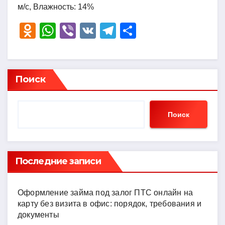
м/с, Влажность: 14%
O
W
Vi
V
T
О
d
h
b
K
el
тп
n
at
er
e
р
o
s
gr
а
Поиск
kl
A
a
в
a
p
m
и
Поиск
ss
p
ть
ni
ki
Последние записи
Оформление займа под залог ПТС онлайн на
карту без визита в офис: порядок, требования и
документы