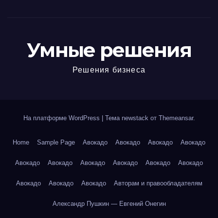
Умные решения
Решения бизнеса
На платформе WordPress
|
Тема newstack от
Themeansar
.
Home
Sample Page
Авокадо
Авокадо
Авокадо
Авокадо
Авокадо
Авокадо
Авокадо
Авокадо
Авокадо
Авокадо
Авокадо
Авокадо
Авокадо
Авторам и правообладателям
Александр Пушкин — Евгений Онегин