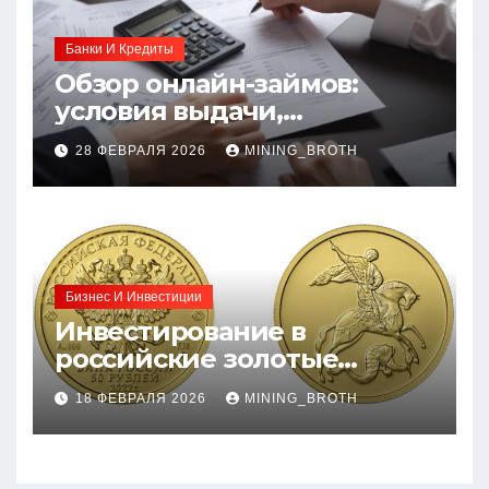
Банки И Кредиты
Обзор онлайн-займов:
условия выдачи,
процентные ставки и
28 ФЕВРАЛЯ 2026
MINING_BROTH
требования к заемщикам
Бизнес И Инвестиции
Инвестирование в
российские золотые
монеты: подробное
18 ФЕВРАЛЯ 2026
MINING_BROTH
руководство