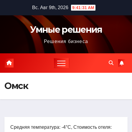
Перейти
Вс. Авг 9th, 2026
9:41:32 AM
к
содержимому
Умные решения
Решения бизнеса
Омск
Средняя температура: -4°C, Стоимость отеля: