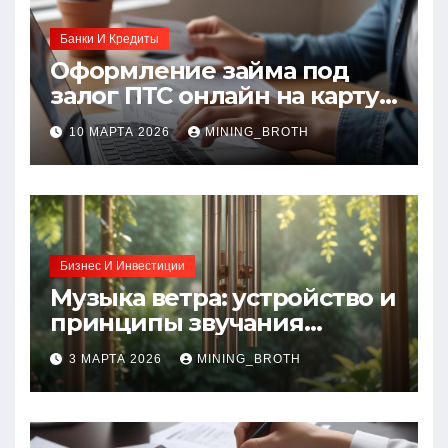
Банки И Кредиты
Оформление займа под
залог ПТС онлайн на карту
без визита в офис: порядок,
10 МАРТА 2026
MINING_BROTH
требования и документы
Бизнес И Инвестиции
Музыка ветра: устройство и
принципы звучания
колокольчиков
3 МАРТА 2026
MINING_BROTH