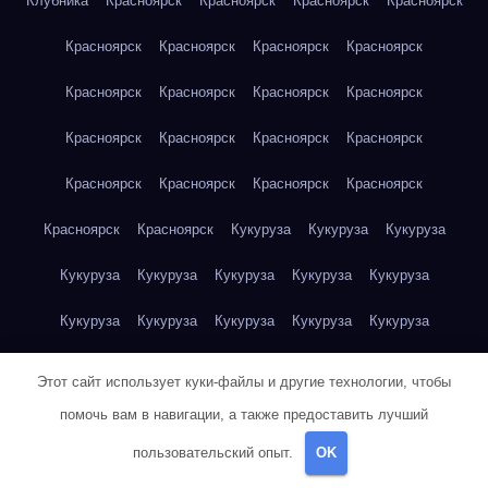
Клубника
Красноярск
Красноярск
Красноярск
Красноярск
Красноярск
Красноярск
Красноярск
Красноярск
Красноярск
Красноярск
Красноярск
Красноярск
Красноярск
Красноярск
Красноярск
Красноярск
Красноярск
Красноярск
Красноярск
Красноярск
Красноярск
Красноярск
Кукуруза
Кукуруза
Кукуруза
Кукуруза
Кукуруза
Кукуруза
Кукуруза
Кукуруза
Кукуруза
Кукуруза
Кукуруза
Кукуруза
Кукуруза
Кукуруза
Куриная грудка
Куриная грудка
Куриная грудка
Этот сайт использует куки-файлы и другие технологии, чтобы
Куриная грудка
Куриная грудка
Куриная грудка
помочь вам в навигации, а также предоставить лучший
пользовательский опыт.
OK
Куриная грудка
Куриная грудка
Куриная грудка