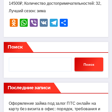
14500₽, Количество достопримечательностей: 32,
Лучший сезон: зима
O
W
Vi
V
T
О
d
h
b
K
el
тп
n
at
er
e
р
o
s
gr
а
Поиск
kl
A
a
в
a
p
m
и
Поиск
ss
p
ть
ni
ki
Последние записи
Оформление займа под залог ПТС онлайн на
карту без визита в офис: порядок, требования и