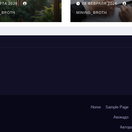
нципы
выдачи,
РТА 2026
28 ФЕВРАЛЯ 2026
чания
процентные
окольчиков
_BROTH
ставки и
MINING_BROTH
требования к
заемщикам
Home
Sample Page
Авокадо
Автор