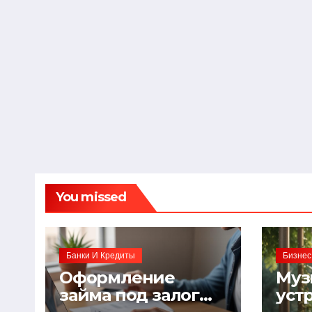
You missed
Банки И Кредиты
Бизнес
Оформление
Муз
займа под залог
уст