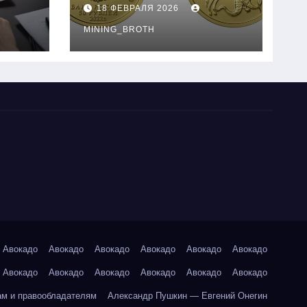
золотые монеты:
18 ФЕВРАЛЯ 2026
подробное
руководство
MINING_BROTH
Авокадо
Авокадо
Авокадо
Авокадо
Авокадо
Авокадо
Авокадо
Авокадо
Авокадо
Авокадо
Авокадо
Авокадо
ам и правообладателям
Александр Пушкин — Евгений Онегин