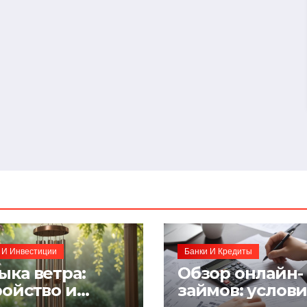
 И Инвестиции
Банки И Кредиты
ыка ветра:
Обзор онлайн-
ройство и
займов: услов