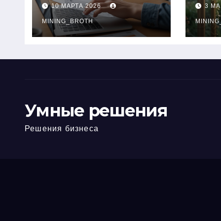
ПТС онлайн на
при
10 МАРТА 2026
3 МА
карту без визита в
зву
офис: порядок,
MINING_BROTH
кол
MINING
требования и
документы
Умные решения
Решения бизнеса