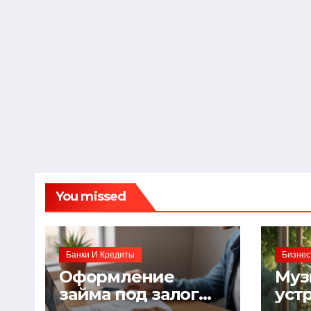
You missed
Банки И Кредиты
Бизнес
Оформление
Муз
займа под залог
уст