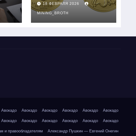
золотые монеты:
18 ФЕВРАЛЯ 2026
подробное
руководство
MINING_BROTH
Авокадо
Авокадо
Авокадо
Авокадо
Авокадо
Авокадо
Авокадо
Авокадо
Авокадо
Авокадо
Авокадо
Авокадо
ам и правообладателям
Александр Пушкин — Евгений Онегин