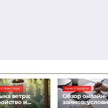
 И Инвестиции
Банки И Кредиты
ыка ветра:
Обзор онлайн-
ройство и
займов: услов