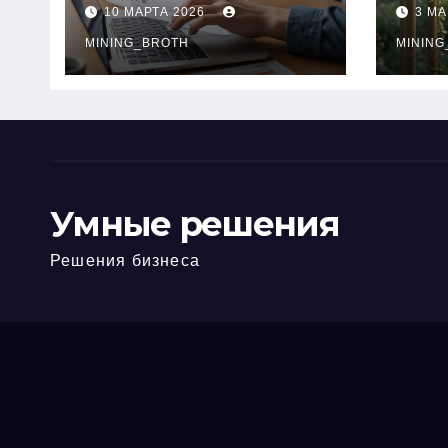
ПТС онлайн на
при
10 МАРТА 2026
3 МА
карту без визита в
зву
офис: порядок,
MINING_BROTH
кол
MINING
требования и
документы
Умные решения
Решения бизнеса