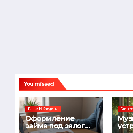
You missed
Банки И Кредиты
Бизнес
Оформление
Муз
займа под залог
уст