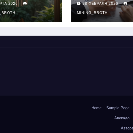
нципы
выдачи,
РТА 2026
28 ФЕВРАЛЯ 2026
чания
процентные
окольчиков
_BROTH
ставки и
MINING_BROTH
требования к
заемщикам
Home
Sample Page
Авокадо
Автор