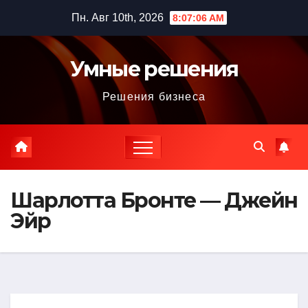
Перейти
Пн. Авг 10th, 2026
8:07:07 AM
к
содержимому
Умные решения
Решения бизнеса
Шарлотта Бронте — Джейн
Эйр