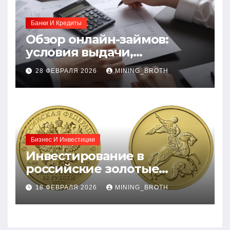
Банки И Кредиты
Обзор онлайн-займов:
условия выдачи,
процентные ставки и
28 ФЕВРАЛЯ 2026
MINING_BROTH
требования к заемщикам
Бизнес И Инвестиции
Инвестирование в
российские золотые
монеты: подробное
18 ФЕВРАЛЯ 2026
MINING_BROTH
руководство