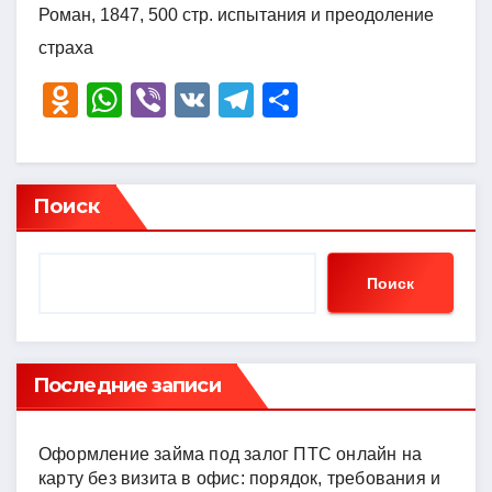
Роман, 1847, 500 стр. испытания и преодоление
страха
O
W
Vi
V
T
О
d
h
b
K
el
тп
n
at
er
e
р
o
s
gr
а
Поиск
kl
A
a
в
a
p
m
и
Поиск
ss
p
ть
ni
ki
Последние записи
Оформление займа под залог ПТС онлайн на
карту без визита в офис: порядок, требования и