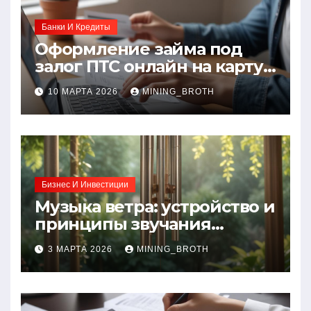
Банки И Кредиты
Оформление займа под
залог ПТС онлайн на карту
без визита в офис: порядок,
10 МАРТА 2026
MINING_BROTH
требования и документы
Бизнес И Инвестиции
Музыка ветра: устройство и
принципы звучания
колокольчиков
3 МАРТА 2026
MINING_BROTH