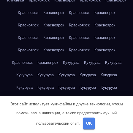
Клубника
Красноярск
Красноярск
Красноярск
Красноярск
Красноярск
Красноярск
Красноярск
Красноярск
Красноярск
Красноярск
Красноярск
Красноярск
Красноярск
Красноярск
Красноярск
Красноярск
Красноярск
Красноярск
Красноярск
Красноярск
Красноярск
Красноярск
Кукуруза
Кукуруза
Кукуруза
Кукуруза
Кукуруза
Кукуруза
Кукуруза
Кукуруза
Кукуруза
Кукуруза
Кукуруза
Кукуруза
Кукуруза
Кукуруза
Куриная грудка
Куриная грудка
Куриная грудка
Этот сайт использует куки-файлы и другие технологии, чтобы
Куриная грудка
Куриная грудка
Куриная грудка
помочь вам в навигации, а также предоставить лучший
пользовательский опыт.
OK
Куриная грудка
Куриная грудка
Куриная грудка