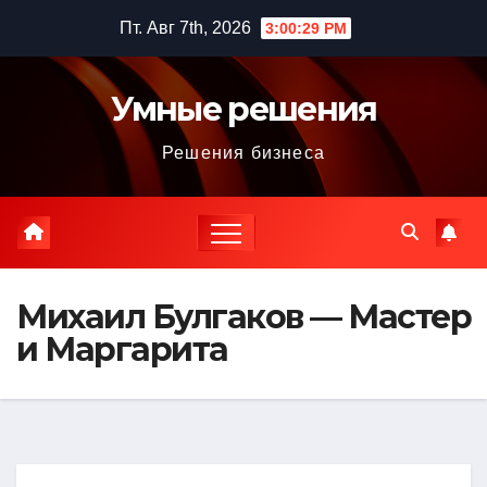
Перейти
Пт. Авг 7th, 2026
3:00:30 PM
к
содержимому
Умные решения
Решения бизнеса
Михаил Булгаков — Мастер
и Маргарита