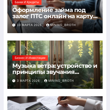
Банки И Кредиты
Оформление займа под
залог ПТС онлайн на карту
без визита в офис: порядок,
10 МАРТА 2026
MINING_BROTH
требования и документы
Бизнес И Инвестиции
Музыка ветра: устройство и
принципы звучания
колокольчиков
3 МАРТА 2026
MINING_BROTH