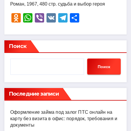
Роман, 1967, 480 стр. судьба и выбор героя
O
W
Vi
V
T
О
d
h
b
K
el
тп
n
at
er
e
р
o
s
gr
а
Поиск
kl
A
a
в
a
p
m
и
Поиск
ss
p
ть
ni
ki
Последние записи
Оформление займа под залог ПТС онлайн на
карту без визита в офис: порядок, требования и
документы