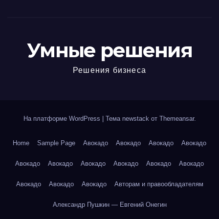
Умные решения
Решения бизнеса
На платформе WordPress
|
Тема newstack от
Themeansar
.
Home
Sample Page
Авокадо
Авокадо
Авокадо
Авокадо
Авокадо
Авокадо
Авокадо
Авокадо
Авокадо
Авокадо
Авокадо
Авокадо
Авокадо
Авторам и правообладателям
Александр Пушкин — Евгений Онегин