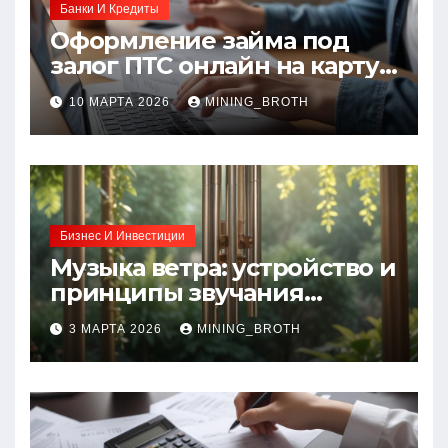
Банки И Кредиты
Оформление займа под
залог ПТС онлайн на карту
без визита в офис: порядок,
10 МАРТА 2026
MINING_BROTH
требования и документы
Бизнес И Инвестиции
Музыка ветра: устройство и
принципы звучания
колокольчиков
3 МАРТА 2026
MINING_BROTH