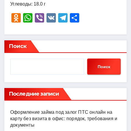
Углеводы: 18.0 г
O
W
Vi
V
T
О
d
h
b
K
el
тп
n
at
er
e
р
o
s
gr
а
Поиск
kl
A
a
в
a
p
m
и
Поиск
ss
p
ть
ni
ki
Последние записи
Оформление займа под залог ПТС онлайн на
карту без визита в офис: порядок, требования и
документы