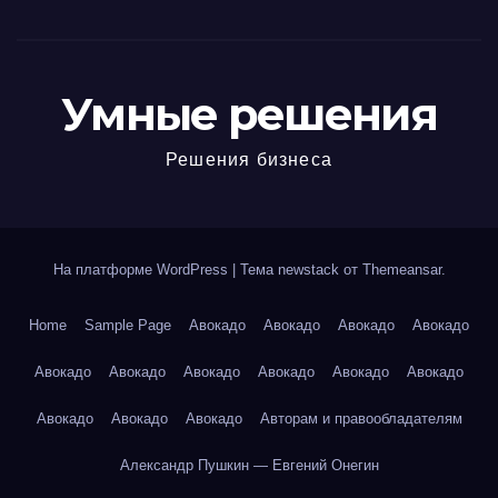
Умные решения
Решения бизнеса
На платформе WordPress
|
Тема newstack от
Themeansar
.
Home
Sample Page
Авокадо
Авокадо
Авокадо
Авокадо
Авокадо
Авокадо
Авокадо
Авокадо
Авокадо
Авокадо
Авокадо
Авокадо
Авокадо
Авторам и правообладателям
Александр Пушкин — Евгений Онегин