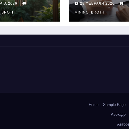
нципы
выдачи,
РТА 2026
28 ФЕВРАЛЯ 2026
чания
процентные
окольчиков
_BROTH
ставки и
MINING_BROTH
требования к
заемщикам
Home
Sample Page
Авокадо
Автор