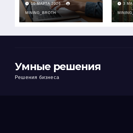
ПТС онлайн на
при
10 МАРТА 2026
3 МА
карту без визита в
зву
офис: порядок,
MINING_BROTH
кол
MINING
требования и
документы
Умные решения
Решения бизнеса