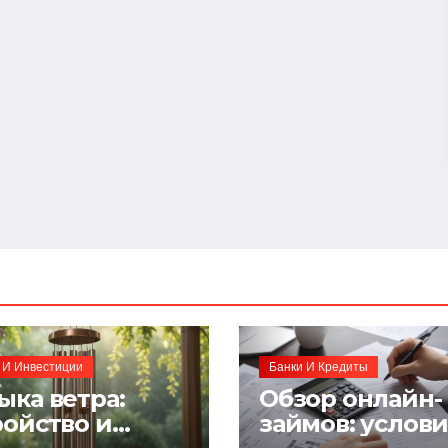
 И Инвестиции
Банки И Кредиты
ыка ветра:
Обзор онлайн-
ройство и
займов: услов