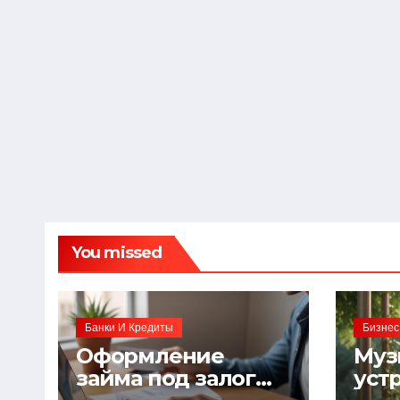
You missed
Банки И Кредиты
Бизнес
Оформление
Муз
займа под залог
уст