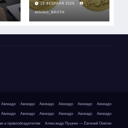
золотые монеты:
18 ФЕВРАЛЯ 2026
подробное
руководство
MINING_BROTH
Авокадо
Авокадо
Авокадо
Авокадо
Авокадо
Авокадо
Авокадо
Авокадо
Авокадо
Авокадо
Авокадо
Авокадо
ам и правообладателям
Александр Пушкин — Евгений Онегин