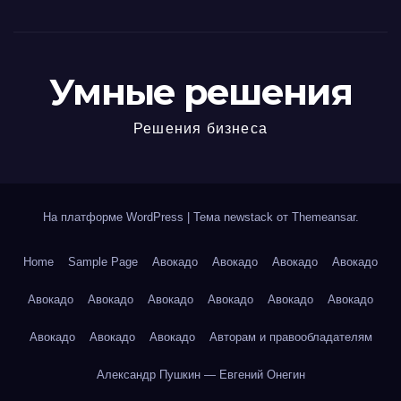
Умные решения
Решения бизнеса
На платформе WordPress
|
Тема newstack от
Themeansar
.
Home
Sample Page
Авокадо
Авокадо
Авокадо
Авокадо
Авокадо
Авокадо
Авокадо
Авокадо
Авокадо
Авокадо
Авокадо
Авокадо
Авокадо
Авторам и правообладателям
Александр Пушкин — Евгений Онегин