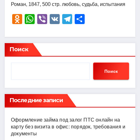
Роман, 1847, 500 стр. любовь, судьба, испытания
O
W
Vi
V
T
О
d
h
b
K
el
тп
n
at
er
e
р
o
s
gr
а
Поиск
kl
A
a
в
a
p
m
и
Поиск
ss
p
ть
ni
ki
Последние записи
Оформление займа под залог ПТС онлайн на
карту без визита в офис: порядок, требования и
документы