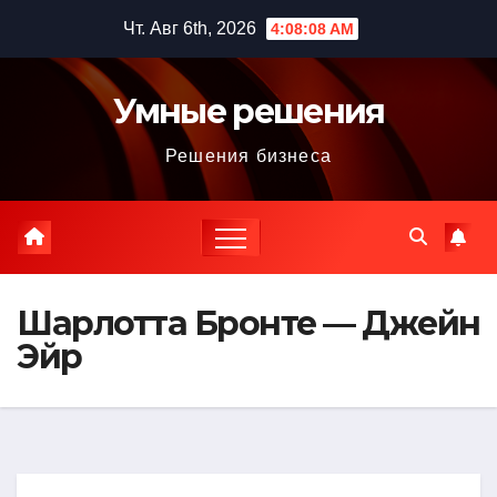
Перейти
Чт. Авг 6th, 2026
4:08:09 AM
к
содержимому
Умные решения
Решения бизнеса
Шарлотта Бронте — Джейн
Эйр