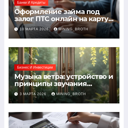
Банки И Кредиты
Оформление займа под
залог ПТС онлайн на карту
без визита в офис: порядок,
10 МАРТА 2026
MINING_BROTH
требования и документы
Бизнес И Инвестиции
Музыка ветра: устройство и
принципы звучания
колокольчиков
3 МАРТА 2026
MINING_BROTH