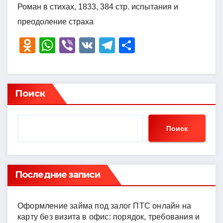
Роман в стихах, 1833, 384 стр. испытания и
преодоление страха
O
W
Vi
V
T
О
d
h
b
K
el
тп
n
at
er
e
р
o
s
gr
а
Поиск
kl
A
a
в
a
p
m
и
Поиск
ss
p
ть
ni
ki
Последние записи
Оформление займа под залог ПТС онлайн на
карту без визита в офис: порядок, требования и