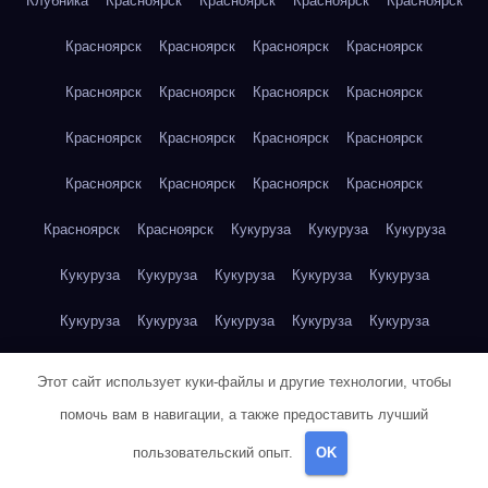
Клубника
Красноярск
Красноярск
Красноярск
Красноярск
Красноярск
Красноярск
Красноярск
Красноярск
Красноярск
Красноярск
Красноярск
Красноярск
Красноярск
Красноярск
Красноярск
Красноярск
Красноярск
Красноярск
Красноярск
Красноярск
Красноярск
Красноярск
Кукуруза
Кукуруза
Кукуруза
Кукуруза
Кукуруза
Кукуруза
Кукуруза
Кукуруза
Кукуруза
Кукуруза
Кукуруза
Кукуруза
Кукуруза
Кукуруза
Куриная грудка
Куриная грудка
Куриная грудка
Этот сайт использует куки-файлы и другие технологии, чтобы
Куриная грудка
Куриная грудка
Куриная грудка
помочь вам в навигации, а также предоставить лучший
пользовательский опыт.
OK
Куриная грудка
Куриная грудка
Куриная грудка