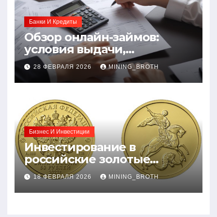
Банки И Кредиты
Обзор онлайн-займов:
условия выдачи,
процентные ставки и
28 ФЕВРАЛЯ 2026
MINING_BROTH
требования к заемщикам
Бизнес И Инвестиции
Инвестирование в
российские золотые
монеты: подробное
18 ФЕВРАЛЯ 2026
MINING_BROTH
руководство