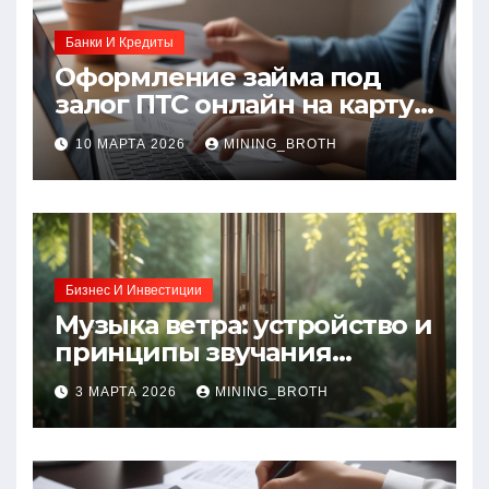
Банки И Кредиты
Оформление займа под
залог ПТС онлайн на карту
без визита в офис: порядок,
10 МАРТА 2026
MINING_BROTH
требования и документы
Бизнес И Инвестиции
Музыка ветра: устройство и
принципы звучания
колокольчиков
3 МАРТА 2026
MINING_BROTH