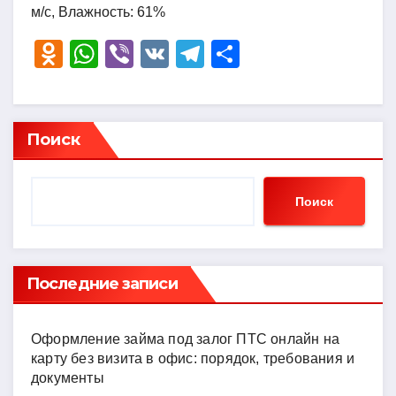
м/с, Влажность: 61%
O
W
Vi
V
T
О
d
h
b
K
el
тп
n
at
er
e
р
o
s
gr
а
Поиск
kl
A
a
в
a
p
m
и
Поиск
ss
p
ть
ni
ki
Последние записи
Оформление займа под залог ПТС онлайн на
карту без визита в офис: порядок, требования и
документы