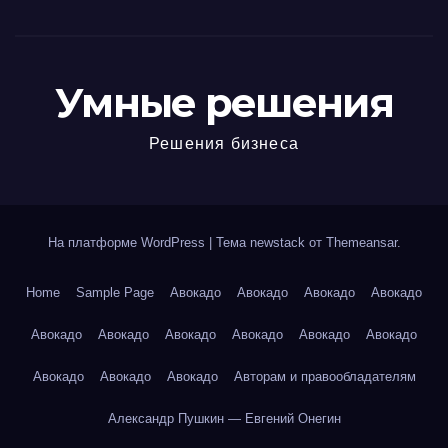
Умные решения
Решения бизнеса
На платформе WordPress
|
Тема newstack от
Themeansar
.
Home
Sample Page
Авокадо
Авокадо
Авокадо
Авокадо
Авокадо
Авокадо
Авокадо
Авокадо
Авокадо
Авокадо
Авокадо
Авокадо
Авокадо
Авторам и правообладателям
Александр Пушкин — Евгений Онегин