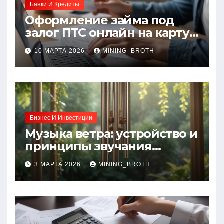
Банки И Кредиты
Оформление займа под
залог ПТС онлайн на карту
без визита в офис: порядок,
10 МАРТА 2026
MINING_BROTH
требования и документы
Бизнес И Инвестиции
Музыка ветра: устройство и
принципы звучания
колокольчиков
3 МАРТА 2026
MINING_BROTH