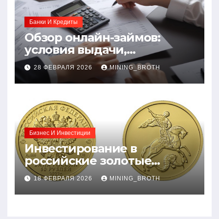
Банки И Кредиты
Обзор онлайн-займов:
условия выдачи,
процентные ставки и
28 ФЕВРАЛЯ 2026
MINING_BROTH
требования к заемщикам
Бизнес И Инвестиции
Инвестирование в
российские золотые
монеты: подробное
18 ФЕВРАЛЯ 2026
MINING_BROTH
руководство