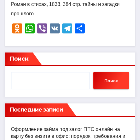
Роман в стихах, 1833, 384 стр. тайны и загадки
прошлого
O
W
Vi
V
T
О
d
h
b
K
el
тп
n
at
er
e
р
o
s
gr
а
Поиск
kl
A
a
в
a
p
m
и
Поиск
ss
p
ть
ni
ki
Последние записи
Оформление займа под залог ПТС онлайн на
карту без визита в офис: порядок, требования и