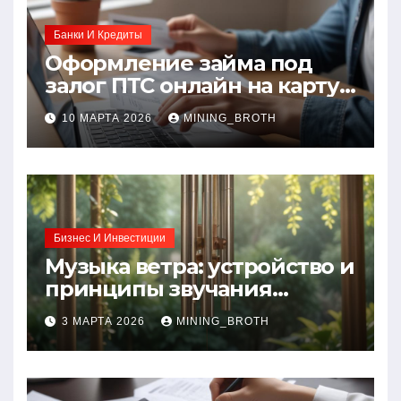
Банки И Кредиты
Оформление займа под
залог ПТС онлайн на карту
без визита в офис: порядок,
10 МАРТА 2026
MINING_BROTH
требования и документы
Бизнес И Инвестиции
Музыка ветра: устройство и
принципы звучания
колокольчиков
3 МАРТА 2026
MINING_BROTH