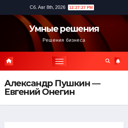
Перейти
Сб. Авг 8th, 2026
12:27:28 PM
к
содержимому
Умные решения
Решения бизнеса
Александр Пушкин —
Евгений Онегин