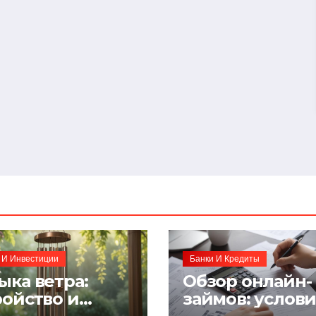
 И Инвестиции
Банки И Кредиты
ыка ветра:
Обзор онлайн-
ройство и
займов: услов