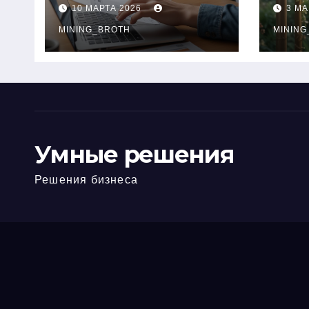
ПТС онлайн на
при
10 МАРТА 2026
3 МА
карту без визита в
зву
офис: порядок,
MINING_BROTH
кол
MINING
требования и
документы
Умные решения
Решения бизнеса