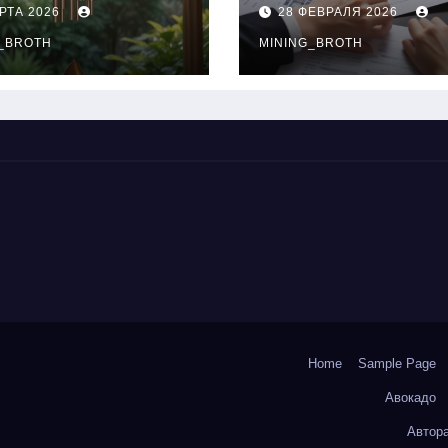
нципы
выдачи,
РТА 2026
28 ФЕВРАЛЯ 2026
чания
процентные
окольчиков
_BROTH
ставки и
MINING_BROTH
требования к
заемщикам
Home
Sample Page
Авокадо
Автор