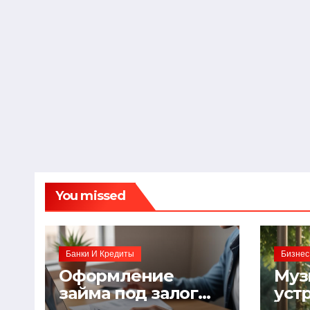
You missed
Банки И Кредиты
Бизнес
Оформление
Муз
займа под залог
уст