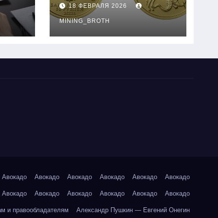
золотые монеты:
18 ФЕВРАЛЯ 2026
подробное
руководство
MINING_BROTH
Авокадо
Авокадо
Авокадо
Авокадо
Авокадо
Авокадо
Авокадо
Авокадо
Авокадо
Авокадо
Авокадо
Авокадо
ам и правообладателям
Александр Пушкин — Евгений Онегин