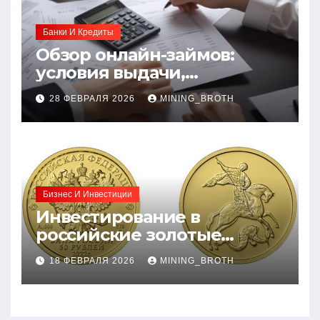
Банки И Кредиты
Обзор онлайн-займов:
условия выдачи,
процентные ставки и
28 ФЕВРАЛЯ 2026
MINING_BROTH
требования к заемщикам
Бизнес И Инвестиции
Инвестирование в
российские золотые
монеты: подробное
18 ФЕВРАЛЯ 2026
MINING_BROTH
руководство