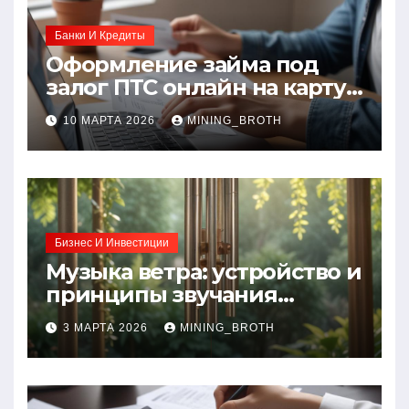
Банки И Кредиты
Оформление займа под
залог ПТС онлайн на карту
без визита в офис: порядок,
10 МАРТА 2026
MINING_BROTH
требования и документы
Бизнес И Инвестиции
Музыка ветра: устройство и
принципы звучания
колокольчиков
3 МАРТА 2026
MINING_BROTH