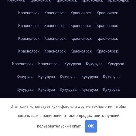
Клубника
Красноярск
Красноярск
Красноярск
Красноярск
Красноярск
Красноярск
Красноярск
Красноярск
Красноярск
Красноярск
Красноярск
Красноярск
Красноярск
Красноярск
Красноярск
Красноярск
Красноярск
Красноярск
Красноярск
Красноярск
Красноярск
Красноярск
Кукуруза
Кукуруза
Кукуруза
Кукуруза
Кукуруза
Кукуруза
Кукуруза
Кукуруза
Кукуруза
Кукуруза
Кукуруза
Кукуруза
Кукуруза
Кукуруза
Куриная грудка
Куриная грудка
Куриная грудка
Этот сайт использует куки-файлы и другие технологии, чтобы
Куриная грудка
Куриная грудка
Куриная грудка
помочь вам в навигации, а также предоставить лучший
пользовательский опыт.
OK
Куриная грудка
Куриная грудка
Куриная грудка