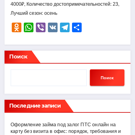
4000₽, Количество достопримечательностей: 23,
Лучший сезон: осень
O
W
Vi
V
T
О
d
h
b
K
el
тп
n
at
er
e
р
o
s
gr
а
Поиск
kl
A
a
в
a
p
m
и
Поиск
ss
p
ть
ni
ki
Последние записи
Оформление займа под залог ПТС онлайн на
карту без визита в офис: порядок, требования и