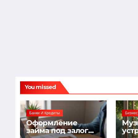
You missed
Банки И Кредиты
Бизнес
Оформление
Муз
займа под залог
уст