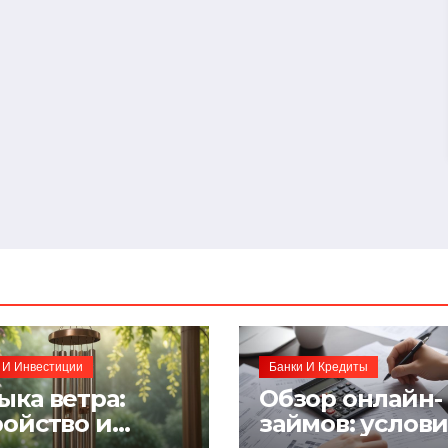
 И Инвестиции
Банки И Кредиты
ыка ветра:
Обзор онлайн-
ройство и
займов: услов