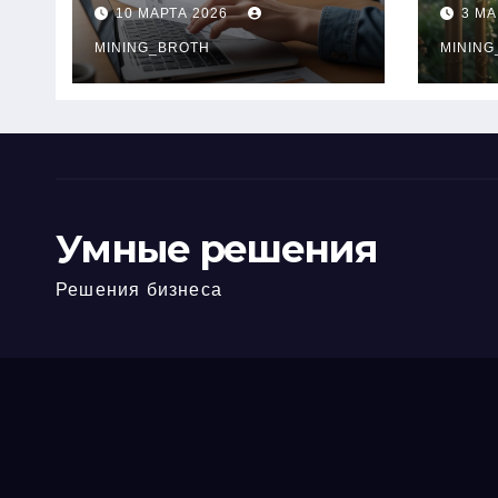
ПТС онлайн на
при
10 МАРТА 2026
3 МА
карту без визита в
зву
офис: порядок,
MINING_BROTH
кол
MINING
требования и
документы
Умные решения
Решения бизнеса