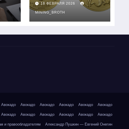
золотые монеты:
18 ФЕВРАЛЯ 2026
подробное
руководство
MINING_BROTH
Авокадо
Авокадо
Авокадо
Авокадо
Авокадо
Авокадо
Авокадо
Авокадо
Авокадо
Авокадо
Авокадо
Авокадо
ам и правообладателям
Александр Пушкин — Евгений Онегин