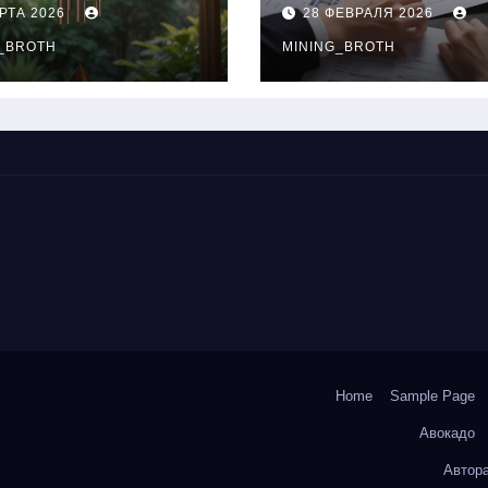
нципы
выдачи,
РТА 2026
28 ФЕВРАЛЯ 2026
чания
процентные
окольчиков
_BROTH
ставки и
MINING_BROTH
требования к
заемщикам
Home
Sample Page
Авокадо
Автор