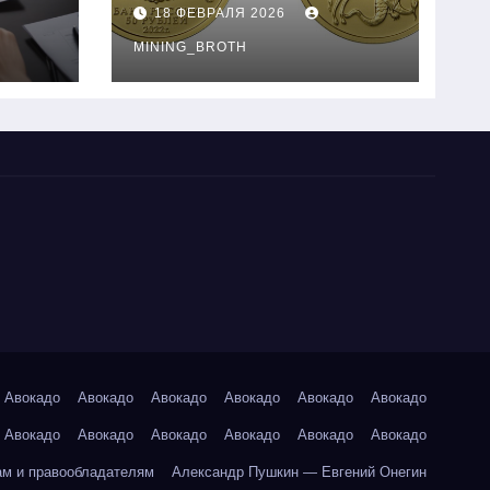
золотые монеты:
18 ФЕВРАЛЯ 2026
подробное
руководство
MINING_BROTH
Авокадо
Авокадо
Авокадо
Авокадо
Авокадо
Авокадо
Авокадо
Авокадо
Авокадо
Авокадо
Авокадо
Авокадо
ам и правообладателям
Александр Пушкин — Евгений Онегин