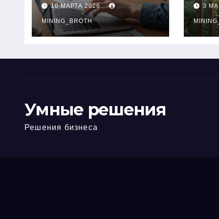
ПТС онлайн на
при
10 МАРТА 2026
3 МА
карту без визита в
зву
офис: порядок,
MINING_BROTH
кол
MINING
требования и
документы
Умные решения
Решения бизнеса