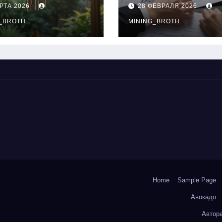
нципы
выдачи,
РТА 2026
28 ФЕВРАЛЯ 2026
чания
процентные
окольчиков
_BROTH
ставки и
MINING_BROTH
требования к
заемщикам
Home
Sample Page
Авокадо
Автор