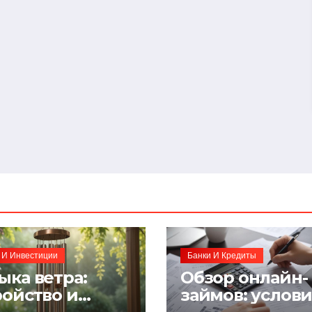
 И Инвестиции
Банки И Кредиты
ыка ветра:
Обзор онлайн-
ройство и
займов: услов