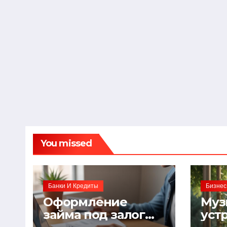
You missed
Банки И Кредиты
Бизнес
Оформление
Муз
займа под залог
уст