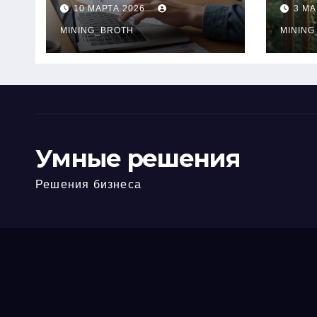
ПТС онлайн на
при
10 МАРТА 2026
3 МА
карту без визита в
зву
офис: порядок,
MINING_BROTH
кол
MINING
требования и
документы
Умные решения
Решения бизнеса