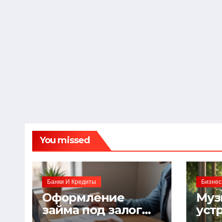
You missed
Банки И Кредиты
Бизнес
Оформление
Муз
займа под залог
уст