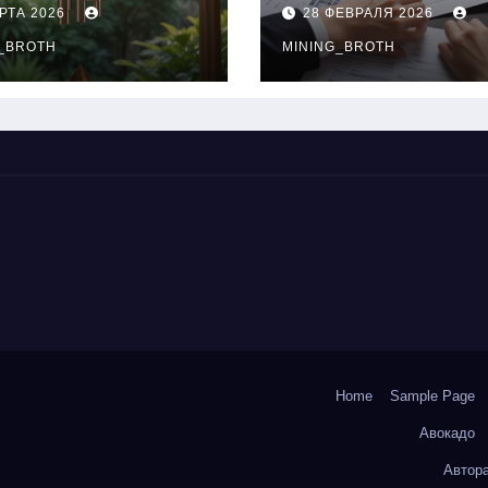
нципы
выдачи,
РТА 2026
28 ФЕВРАЛЯ 2026
чания
процентные
окольчиков
_BROTH
ставки и
MINING_BROTH
требования к
заемщикам
Home
Sample Page
Авокадо
Автор