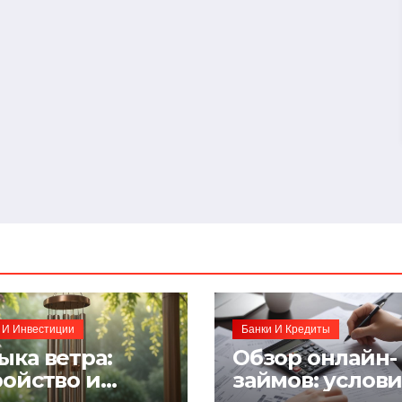
 И Инвестиции
Банки И Кредиты
ыка ветра:
Обзор онлайн-
ройство и
займов: услов