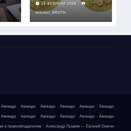
золотые монеты:
18 ФЕВРАЛЯ 2026
подробное
руководство
MINING_BROTH
Авокадо
Авокадо
Авокадо
Авокадо
Авокадо
Авокадо
Авокадо
Авокадо
Авокадо
Авокадо
Авокадо
Авокадо
ам и правообладателям
Александр Пушкин — Евгений Онегин