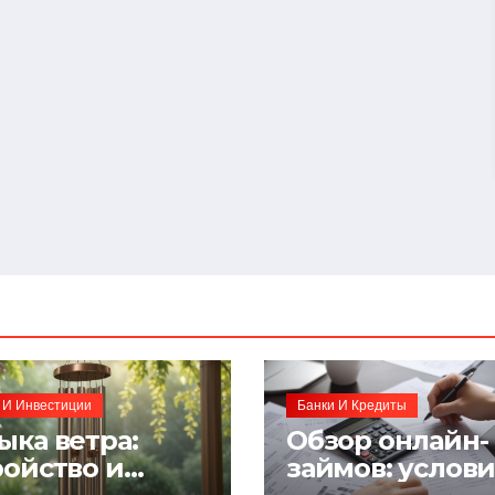
 И Инвестиции
Банки И Кредиты
ыка ветра:
Обзор онлайн-
ройство и
займов: услов