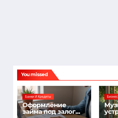
You missed
Банки И Кредиты
Бизнес
Оформление
Муз
займа под залог
уст