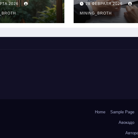
нципы
выдачи,
РТА 2026
28 ФЕВРАЛЯ 2026
чания
процентные
окольчиков
_BROTH
ставки и
MINING_BROTH
требования к
заемщикам
Home
Sample Page
Авокадо
Автор