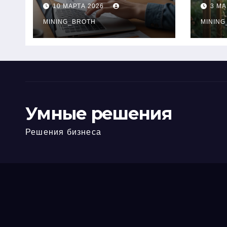
ПТС онлайн на
при
10 МАРТА 2026
3 МА
карту без визита в
зву
офис: порядок,
MINING_BROTH
кол
MINING
требования и
документы
Умные решения
Решения бизнеса