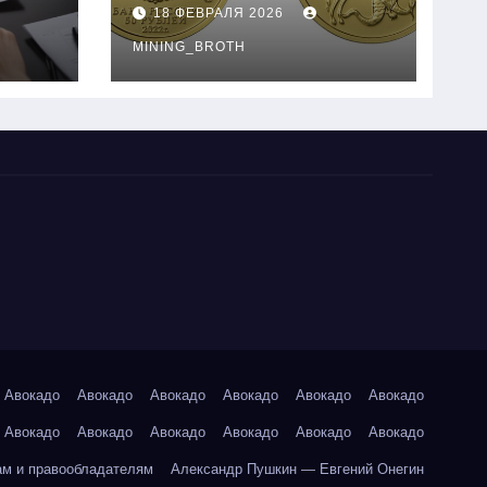
золотые монеты:
18 ФЕВРАЛЯ 2026
подробное
руководство
MINING_BROTH
Авокадо
Авокадо
Авокадо
Авокадо
Авокадо
Авокадо
Авокадо
Авокадо
Авокадо
Авокадо
Авокадо
Авокадо
ам и правообладателям
Александр Пушкин — Евгений Онегин