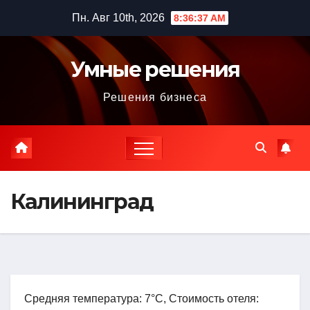
Перейти
Пн. Авг 10th, 2026
8:36:38 AM
к
содержимому
Умные решения
Решения бизнеса
Калининград
Средняя температура: 7°C, Стоимость отеля: