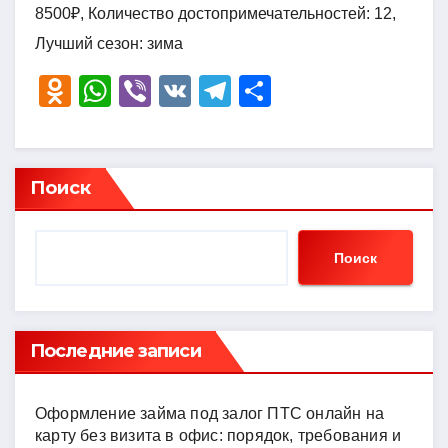
8500₽, Количество достопримечательностей: 12,
Лучший сезон: зима
O
W
Vi
V
T
О
d
h
b
K
el
тп
n
at
er
e
р
o
s
gr
а
Поиск
kl
A
a
в
a
p
m
и
Поиск
ss
p
ть
ni
ki
Последние записи
Оформление займа под залог ПТС онлайн на
карту без визита в офис: порядок, требования и