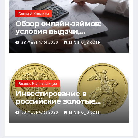
Банки И Кредиты
Обзор онлайн-займов:
условия выдачи,
процентные ставки и
28 ФЕВРАЛЯ 2026
MINING_BROTH
требования к заемщикам
Бизнес И Инвестиции
Инвестирование в
российские золотые
монеты: подробное
18 ФЕВРАЛЯ 2026
MINING_BROTH
руководство