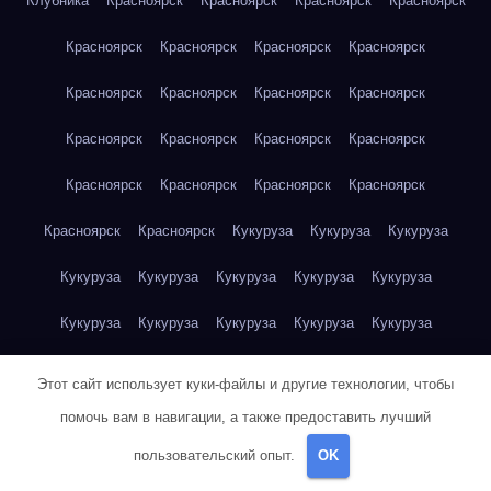
Клубника
Красноярск
Красноярск
Красноярск
Красноярск
Красноярск
Красноярск
Красноярск
Красноярск
Красноярск
Красноярск
Красноярск
Красноярск
Красноярск
Красноярск
Красноярск
Красноярск
Красноярск
Красноярск
Красноярск
Красноярск
Красноярск
Красноярск
Кукуруза
Кукуруза
Кукуруза
Кукуруза
Кукуруза
Кукуруза
Кукуруза
Кукуруза
Кукуруза
Кукуруза
Кукуруза
Кукуруза
Кукуруза
Кукуруза
Куриная грудка
Куриная грудка
Куриная грудка
Этот сайт использует куки-файлы и другие технологии, чтобы
Куриная грудка
Куриная грудка
Куриная грудка
помочь вам в навигации, а также предоставить лучший
пользовательский опыт.
OK
Куриная грудка
Куриная грудка
Куриная грудка