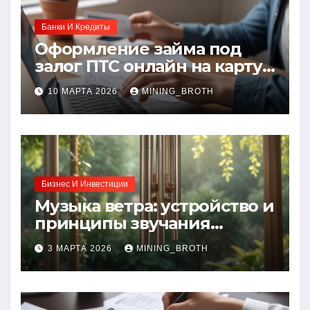
Банки И Кредиты
Оформление займа под
залог ПТС онлайн на карту
без визита в офис: порядок,
10 МАРТА 2026
MINING_BROTH
требования и документы
Бизнес И Инвестиции
Музыка ветра: устройство и
принципы звучания
колокольчиков
3 МАРТА 2026
MINING_BROTH