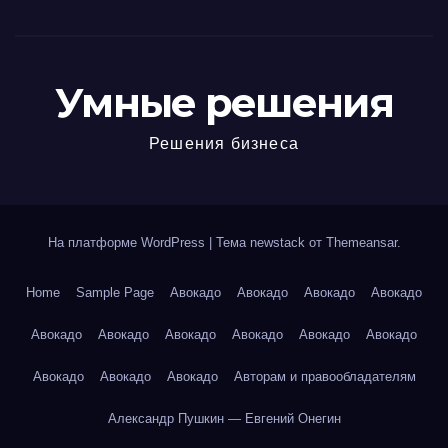
Умные решения
Решения бизнеса
На платформе WordPress
|
Тема newstack от
Themeansar
.
Home
Sample Page
Авокадо
Авокадо
Авокадо
Авокадо
Авокадо
Авокадо
Авокадо
Авокадо
Авокадо
Авокадо
Авокадо
Авокадо
Авокадо
Авторам и правообладателям
Александр Пушкин — Евгений Онегин