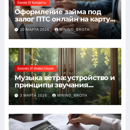
Банки И Кредиты
Оформление займа под
залог ПТС онлайн на карту
без визита в офис: порядок,
10 МАРТА 2026
MINING_BROTH
требования и документы
Бизнес И Инвестиции
Музыка ветра: устройство и
принципы звучания
колокольчиков
3 МАРТА 2026
MINING_BROTH