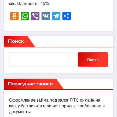
м/с, Влажность: 45%
O
W
Vi
V
T
О
d
h
b
K
el
тп
n
at
er
e
р
o
s
gr
а
Поиск
kl
A
a
в
a
p
m
и
Поиск
ss
p
ть
ni
ki
Последние записи
Оформление займа под залог ПТС онлайн на
карту без визита в офис: порядок, требования и
документы