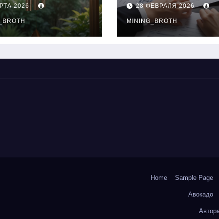
нципы
выдачи,
РТА 2026
28 ФЕВРАЛЯ 2026
чания
процентные
окольчиков
_BROTH
ставки и
MINING_BROTH
требования к
заемщикам
Home
Sample Page
Авокадо
Автор