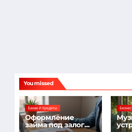
You missed
Банки И Кредиты
Бизнес
Оформление
Муз
займа под залог
уст