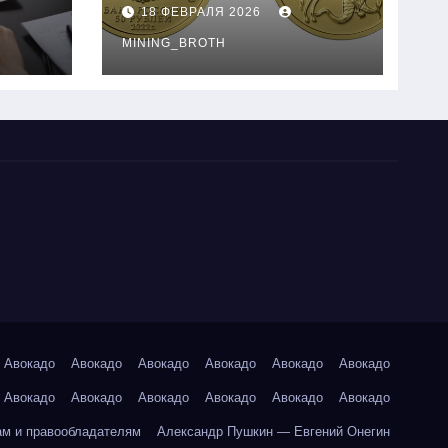
золотые монеты:
18 ФЕВРАЛЯ 2026
подробное
руководство
MINING_BROTH
Авокадо
Авокадо
Авокадо
Авокадо
Авокадо
Авокадо
Авокадо
Авокадо
Авокадо
Авокадо
Авокадо
Авокадо
ам и правообладателям
Александр Пушкин — Евгений Онегин