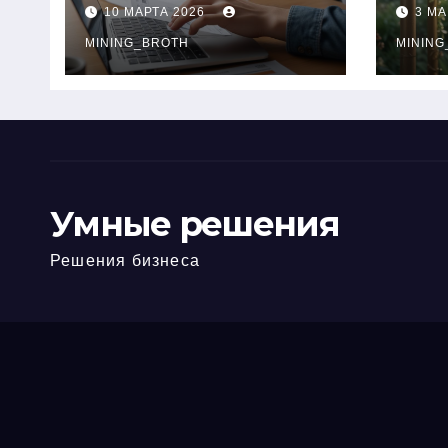
ПТС онлайн на
при
10 МАРТА 2026
3 МА
карту без визита в
зву
офис: порядок,
MINING_BROTH
кол
MINING
требования и
документы
Умные решения
Решения бизнеса