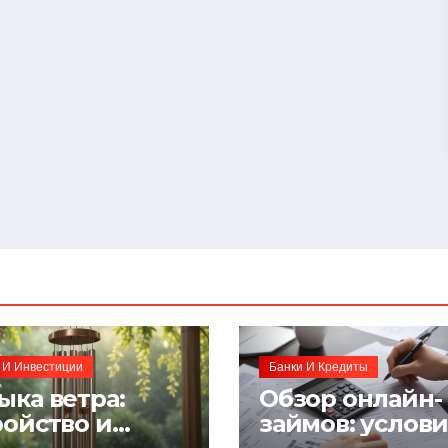
 И Инвестиции
Банки И Кредиты
ыка ветра:
Обзор онлайн-
ройство и
займов: услов