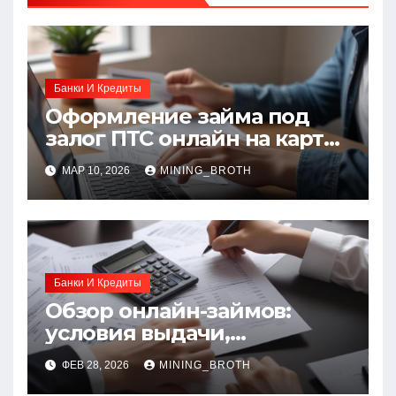
Банки И Кредиты
Оформление займа под
залог ПТС онлайн на карту
без визита в офис:
МАР 10, 2026
MINING_BROTH
порядок, требования и
документы
Банки И Кредиты
Обзор онлайн-займов:
условия выдачи,
процентные ставки и
ФЕВ 28, 2026
MINING_BROTH
требования к заемщикам