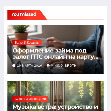
You missed
Банки И Кредиты
Оформление займа под
залог ПТС онлайн на карту
без визита в офис: порядок,
10 МАРТА 2026
MINING_BROTH
требования и документы
Бизнес И Инвестиции
Музыка ветра: устройство и