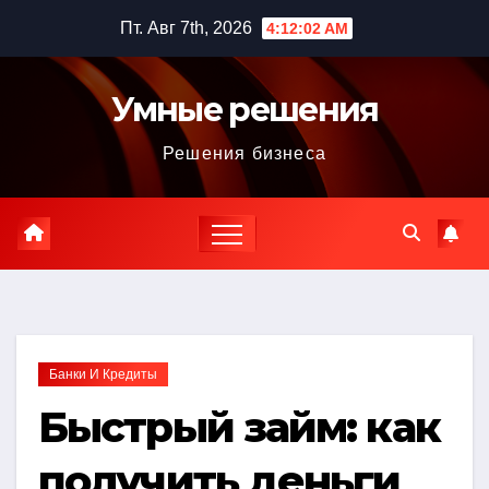
Перейти
Пт. Авг 7th, 2026
4:12:03 AM
к
содержимому
Умные решения
Решения бизнеса
Банки И Кредиты
Быстрый займ: как
получить деньги