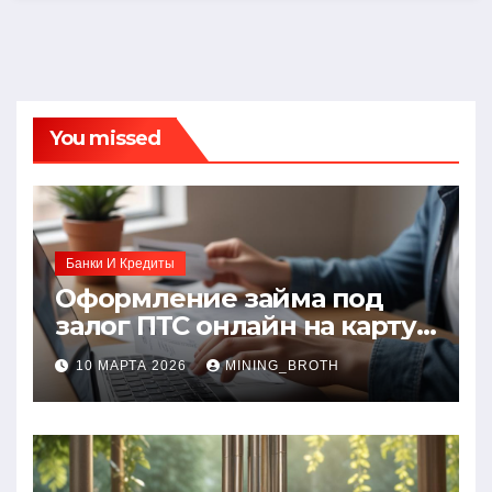
You missed
Банки И Кредиты
Оформление займа под
залог ПТС онлайн на карту
без визита в офис: порядок,
10 МАРТА 2026
MINING_BROTH
требования и документы