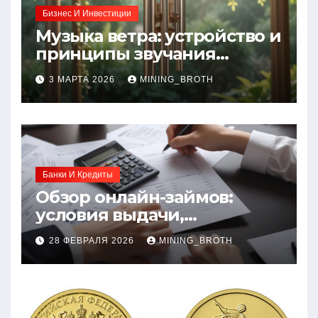
Бизнес И Инвестиции
Музыка ветра: устройство и
принципы звучания
колокольчиков
3 МАРТА 2026
MINING_BROTH
Банки И Кредиты
Обзор онлайн-займов:
условия выдачи,
процентные ставки и
28 ФЕВРАЛЯ 2026
MINING_BROTH
требования к заемщикам