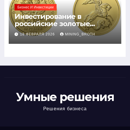
Бизнес И Инвестиции
Инвестирование в
российские золотые
монеты: подробное
18 ФЕВРАЛЯ 2026
MINING_BROTH
руководство
Умные решения
Решения бизнеса