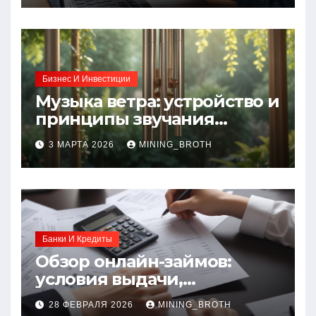
Бизнес И Инвестиции
Музыка ветра: устройство и
принципы звучания
колокольчиков
3 МАРТА 2026
MINING_BROTH
Банки И Кредиты
Обзор онлайн-займов:
условия выдачи,
процентные ставки и
28 ФЕВРАЛЯ 2026
MINING_BROTH
требования к заемщикам