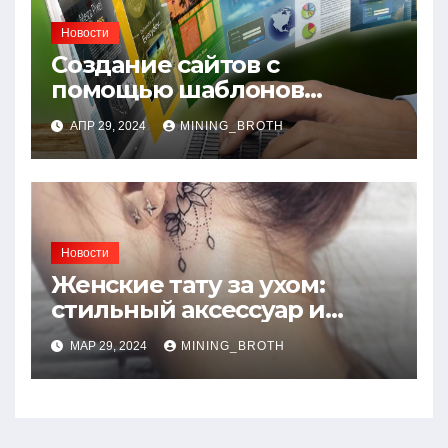
Новости
Создание сайтов с
помощью шаблонов
современных сайтов:
АПР 29, 2024
MINING_BROTH
простой путь к
качественному веб-
присутствию
Новости
Женские тату за ухом:
стильный аксессуар и
символ смелости
МАР 29, 2024
MINING_BROTH