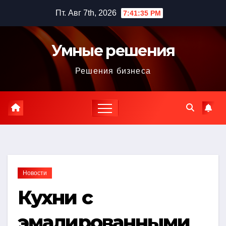
Перейти
Пт. Авг 7th, 2026
7:41:36 PM
к
содержимому
Умные решения
Решения бизнеса
Новости
Кухни с
эмалированными