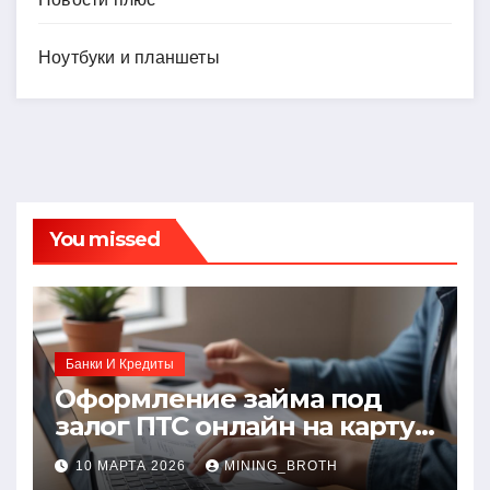
Ноутбуки и планшеты
You missed
Банки И Кредиты
Оформление займа под
залог ПТС онлайн на карту
без визита в офис: порядок,
10 МАРТА 2026
MINING_BROTH
требования и документы