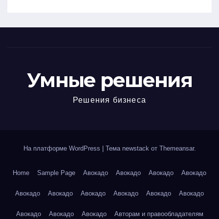
Умные решения
Решения бизнеса
На платформе WordPress
|
Тема newstack от
Themeansar
.
Home
Sample Page
Авокадо
Авокадо
Авокадо
Авокадо
Авокадо
Авокадо
Авокадо
Авокадо
Авокадо
Авокадо
Авокадо
Авокадо
Авокадо
Авторам и правообладателям