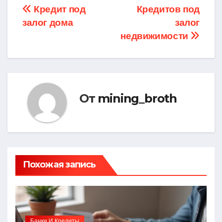
Навигация
Кредит под
Кредитов под
залог дома
залог
по
недвижимости
записям
От
mining_broth
Похожая запись
Банки И Кредиты