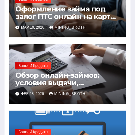
Оформление займа под
залог ПТС онлайн на карту
без визита в офис:
МАР 10, 2026
MINING_BROTH
порядок, требования и
документы
Банки И Кредиты
Обзор онлайн-займов:
условия выдачи,
процентные ставки и
ФЕВ 28, 2026
MINING_BROTH
требования к заемщикам
Банки И Кредиты