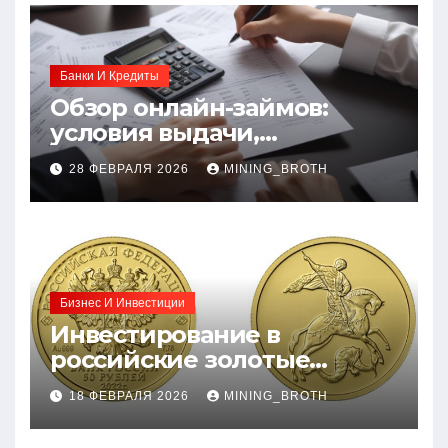
Банки И Кредиты
Обзор онлайн-займов:
условия выдачи,
процентные ставки и
28 ФЕВРАЛЯ 2026
MINING_BROTH
требования к заемщикам
Бизнес И Инвестиции
Инвестирование в
российские золотые
монеты: подробное
18 ФЕВРАЛЯ 2026
MINING_BROTH
руководство