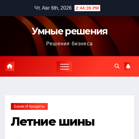
Перейти
Чт. Авг 6th, 2026
2:44:40 PM
к
содержимому
Умные решения
Решения бизнеса
Банки И Кредиты
Летние шины