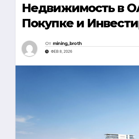
р
Недвижимость в ОА
i
r
а
k
a
Покупке и Инвест
в
i
m
и
т
От
mining_broth
ь
ФЕВ 8, 2026