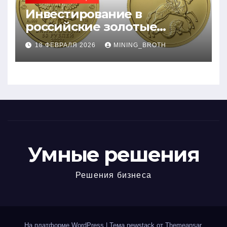
Инвестирование в
российские золотые
монеты: подробное
18 ФЕВРАЛЯ 2026
MINING_BROTH
руководство
Умные решения
Решения бизнеса
На платформе WordPress
|
Тема newstack от
Themeansar
.