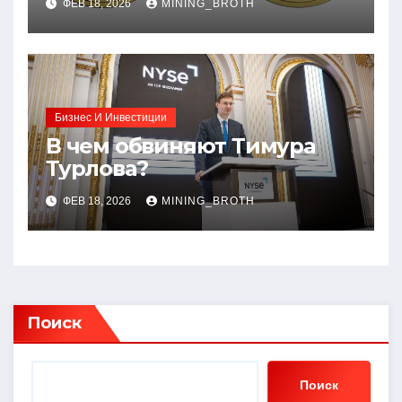
ФЕВ 18, 2026
MINING_BROTH
руководство
Бизнес И Инвестиции
В чем обвиняют Тимура
Турлова?
ФЕВ 18, 2026
MINING_BROTH
Поиск
Поиск