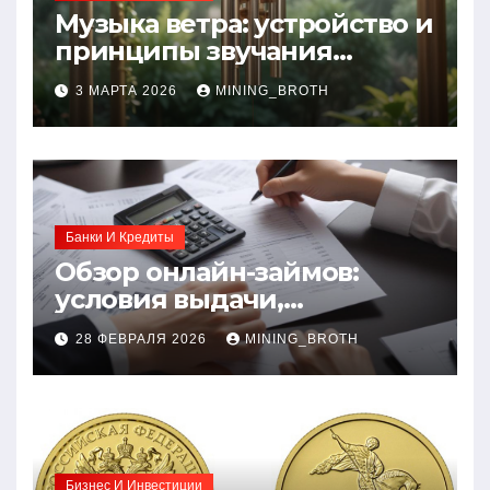
Музыка ветра: устройство и
принципы звучания
колокольчиков
3 МАРТА 2026
MINING_BROTH
Банки И Кредиты
Обзор онлайн-займов:
условия выдачи,
процентные ставки и
28 ФЕВРАЛЯ 2026
MINING_BROTH
требования к заемщикам
Бизнес И Инвестиции