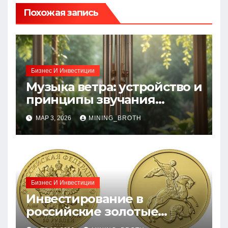
Похожая запись
Бизнес И Инвестиции
Музыка ветра: устройство и
принципы звучания
колокольчиков
МАР 3, 2026
MINING_BROTH
Бизнес И Инвестиции
Инвестирование в
российские золотые
монеты: подробное