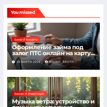
You missed
Банки И Кредиты
Оформление займа под
залог ПТС онлайн на карту
без визита в офис: порядок,
10 МАРТА 2026
MINING_BROTH
требования и документы
Бизнес И Инвестиции
Музыка ветра: устройство и