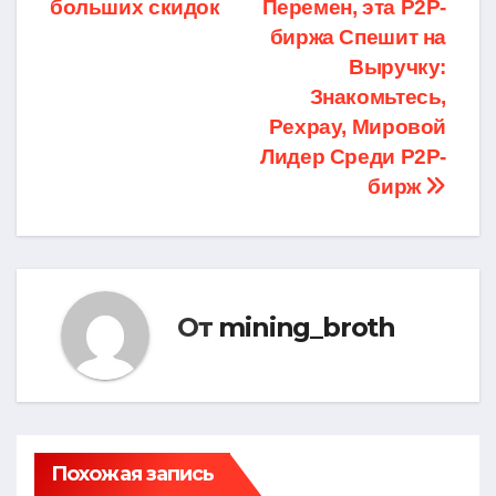
по
больших скидок
Перемен, эта P2P-
записям
биржа Спешит на
Выручку:
Знакомьтесь,
Pexpay, Мировой
Лидер Среди P2P-
бирж
От
mining_broth
Похожая запись