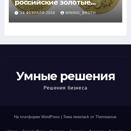
российские золотые
монеты: подробное
18 ФЕВРАЛЯ 2026
MINING_BROTH
руководство
Умные решения
Решения бизнеса
На платформе WordPress
|
Тема newstack от
Themeansar
.