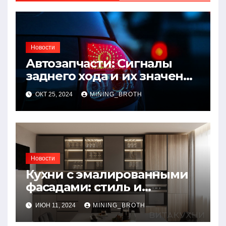
Новости
Автозапчасти: Сигналы
заднего хода и их значение
для безопасности на
ОКТ 25, 2024
MINING_BROTH
дороге
Новости
Кухни с эмалированными
фасадами: стиль и
практичность в одном
ИЮН 11, 2024
MINING_BROTH
решении