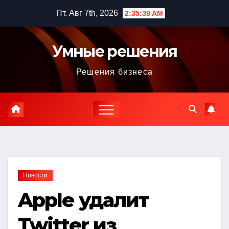
Перейти
Пт. Авг 7th, 2026
2:35:40 AM
к
содержимому
Умные решения
Решения бизнеса
Новости
Apple удалит
Twitter из