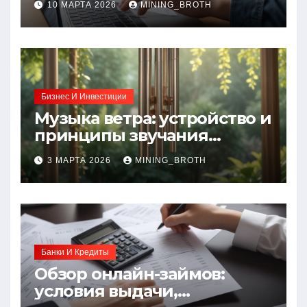
10 МАРТА 2026
MINING_BROTH
требования и документы
Бизнес И Инвестиции
Музыка ветра: устройство и
принципы звучания
колокольчиков
3 МАРТА 2026
MINING_BROTH
Банки И Кредиты
Обзор онлайн-займов:
условия выдачи,