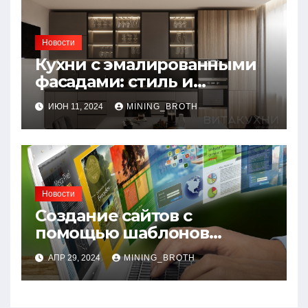
Новости
Кухни с эмалированными
фасадами: стиль и
практичность в одном
ИЮН 11, 2024
MINING_BROTH
решении
Новости
Создание сайтов с
помощью шаблонов
современных сайтов:
АПР 29, 2024
MINING_BROTH
простой путь к
качественному веб-
присутствию