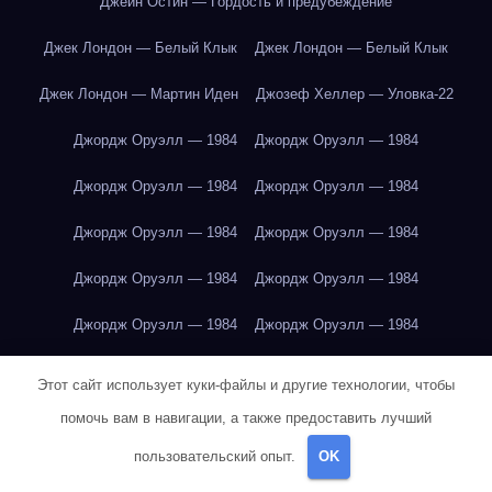
Джейн Остин — Гордость и предубеждение
Джек Лондон — Белый Клык
Джек Лондон — Белый Клык
Джек Лондон — Мартин Иден
Джозеф Хеллер — Уловка-22
Джордж Оруэлл — 1984
Джордж Оруэлл — 1984
Джордж Оруэлл — 1984
Джордж Оруэлл — 1984
Джордж Оруэлл — 1984
Джордж Оруэлл — 1984
Джордж Оруэлл — 1984
Джордж Оруэлл — 1984
Джордж Оруэлл — 1984
Джордж Оруэлл — 1984
Джордж Оруэлл — 1984
Джордж Оруэлл — 1984
Дубай
Этот сайт использует куки-файлы и другие технологии, чтобы
Дубай
Дубай
Дубай
Дубай
Дубай
Дубай
Дубай
помочь вам в навигации, а также предоставить лучший
пользовательский опыт.
OK
Дубай
Дубай
Дубай
Дубай
Дубай
Дубай
Дубай