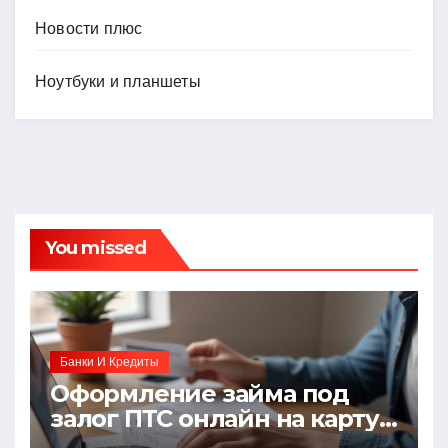
Новости плюс
Ноутбуки и планшеты
You missed
Банки И Кредиты
Оформление займа под
залог ПТС онлайн на карту
без визита в офис: порядок,