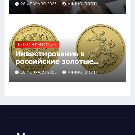
процентные ставки и
28 ФЕВРАЛЯ 2026
MINING_BROTH
требования к заемщикам
Бизнес И Инвестиции
Инвестирование в
российские золотые
монеты: подробное
18 ФЕВРАЛЯ 2026
MINING_BROTH
руководство