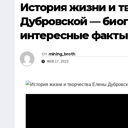
р
История жизни и т
i
r
а
k
a
Дубровской — биог
в
i
m
и
интересные факты
т
ь
От
mining_broth
ФЕВ 17, 2023