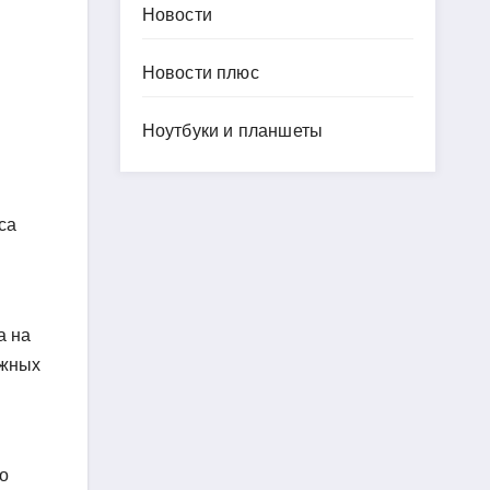
Новости
Новости плюс
Ноутбуки и планшеты
са
а на
ижных
о