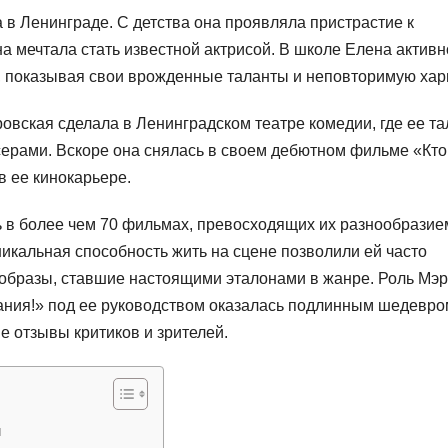
 в Ленинграде. С детства она проявляла пристрастие к
на мечтала стать известной актрисой. В школе Елена активн
и, показывая свои врожденные таланты и неповторимую хар
вская сделала в Ленинградском театре комедии, где ее та
ерами. Вскоре она снялась в своем дебютном фильме «Кто
 в ее кинокарьере.
ь в более чем 70 фильмах, превосходящих их разнообразие
никальная способность жить на сцене позволили ей часто
образы, ставшие настоящими эталонами в жанре. Роль Мэ
ания!» под ее руководством оказалась подлинным шедевро
 отзывы критиков и зрителей.
й