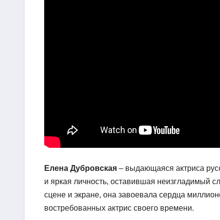
Елена Дубровская
– выдающаяся актриса русс
и яркая личность, оставившая неизгладимый сл
сцене и экране, она завоевала сердца миллион
востребованных актрис своего времени.