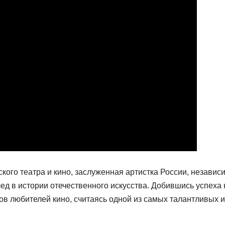
кого театра и кино, заслуженная артистка России, независ
ед в истории отечественного искусства. Добившись успеха 
ов любителей кино, считаясь одной из самых талантливых и