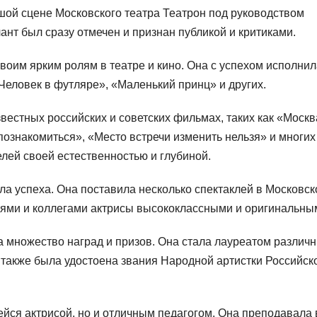
шой сцене Московского театра Театрон под руководством
ант был сразу отмечен и признан публикой и критиками.
воим ярким ролям в театре и кино. Она с успехом исполнил
Человек в футляре», «Маленький принц» и других.
звестных российских и советских фильмах, таких как «Москв
ознакомиться», «Место встречи изменить нельзя» и многих
елей своей естественностью и глубиной.
ла успеха. Она поставила несколько спектаклей в Московс
лями и коллегами актрисы высококлассными и оригинальны
а множество наград и призов. Она стала лауреатом различ
 также была удостоена звания Народной артистки Российск
йся актрисой, но и отличным педагогом. Она преподавала 