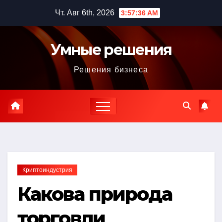
Перейти
Чт. Авг 6th, 2026
3:57:37 AM
к
содержимому
Умные решения
Решения бизнеса
Криптоиндустрия
Какова природа
торговли