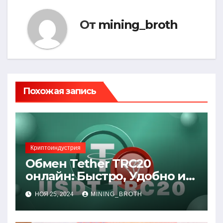
От
mining_broth
Похожая запись
Криптоиндустрия
Обмен Tether TRC20
онлайн: Быстро, Удобно и
Выгодно
НОЯ 25, 2024
MINING_BROTH