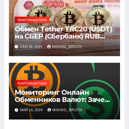
Криптоиндустрия
Обмен Tether TRC20 (USDT)
на СБЕР (Сбербанк) RUB
(рубли)
СЕН 18, 2024
MINING_BROTH
Криптоиндустрия
Мониторинг Онлайн
Обменников Валют: Зачем
Это Нужно и Как Выбрать
МАЙ 14, 2024
MINING_BROTH
Лучший Сервис