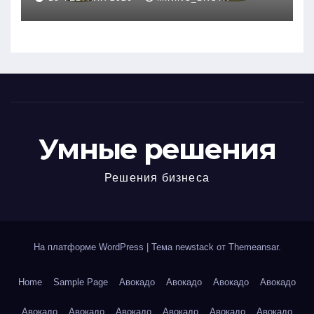
руководство
Умные решения
Решения бизнеса
На платформе WordPress
|
Тема newstack от
Themeansar
.
Home
Sample Page
Авокадо
Авокадо
Авокадо
Авокадо
Авокадо
Авокадо
Авокадо
Авокадо
Авокадо
Авокадо