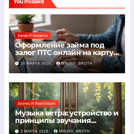
You missed
Банки И Кредиты
Оформление займа под
залог ПТС онлайн на карту
без визита в офис: порядок,
10 МАРТА 2026
MINING_BROTH
требования и документы
Бизнес И Инвестиции
Музыка ветра: устройство и
принципы звучания
колокольчиков
3 МАРТА 2026
MINING_BROTH