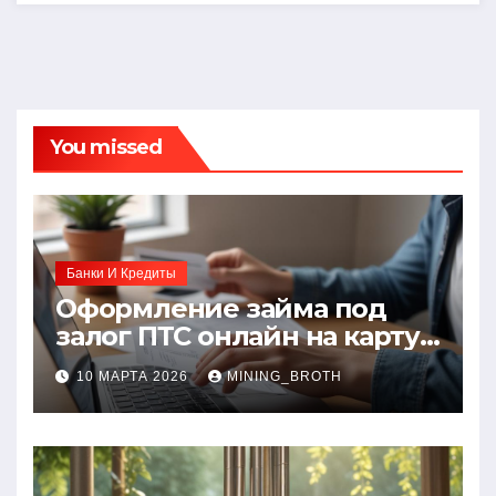
You missed
Банки И Кредиты
Оформление займа под
залог ПТС онлайн на карту
без визита в офис: порядок,
10 МАРТА 2026
MINING_BROTH
требования и документы