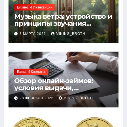
Бизнес И Инвестиции
Музыка ветра: устройство и
принципы звучания
колокольчиков
3 МАРТА 2026
MINING_BROTH
Банки И Кредиты
Обзор онлайн-займов:
условия выдачи,
процентные ставки и
28 ФЕВРАЛЯ 2026
MINING_BROTH
требования к заемщикам