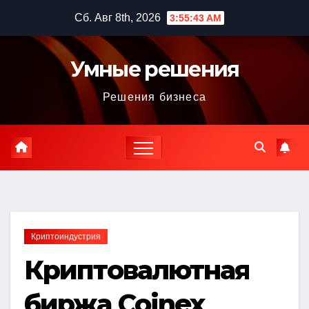
Перейти
Сб. Авг 8th, 2026
3:55:44 AM
к
содержимому
Умные решения
Решения бизнеса
Криптоиндустрия
Криптовалютная
биржа Coinex