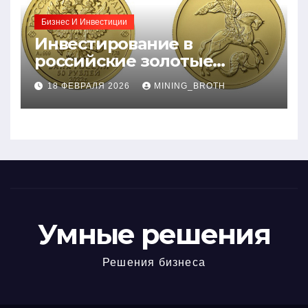
Бизнес И Инвестиции
Инвестирование в
российские золотые
монеты: подробное
18 ФЕВРАЛЯ 2026
MINING_BROTH
руководство
Умные решения
Решения бизнеса