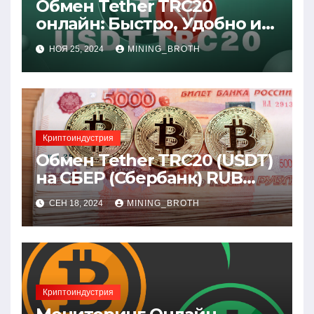
Обмен Tether TRC20
онлайн: Быстро, Удобно и
Выгодно
НОЯ 25, 2024
MINING_BROTH
Криптоиндустрия
Обмен Tether TRC20 (USDT)
на СБЕР (Сбербанк) RUB
(рубли)
СЕН 18, 2024
MINING_BROTH
Криптоиндустрия