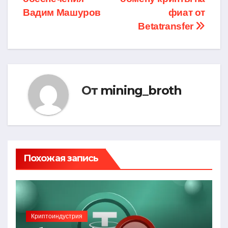
записям
Вадим Машуров
фиат от
Betatransfer
От
mining_broth
Похожая запись
Криптоиндустрия