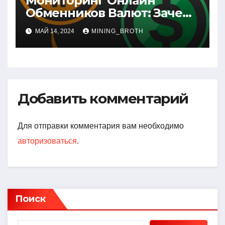
Мониторинг Онлайн
Обменников Валют: Зачем
Это Нужно и Как Выбрать
МАЙ 14, 2024
MINING_BROTH
Лучший Сервис
Добавить комментарий
Для отправки комментария вам необходимо
авторизоваться
.
Поиск