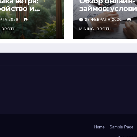
ыка ветра:
Обзор онлайн-
ройство и
займов: услов
нципы
выдачи,
РТА 2026
28 ФЕВРАЛЯ 2026
чания
процентные
окольчиков
_BROTH
ставки и
MINING_BROTH
требования к
заемщикам
Home
Sample Page