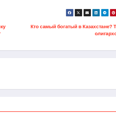
чку
Кто самый богатый в Казахстане? Т
?
олигарх