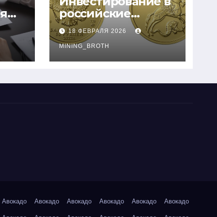
Инвестирование в
ия
российские
золотые монеты:
18 ФЕВРАЛЯ 2026
подробное
руководство
MINING_BROTH
Авокадо
Авокадо
Авокадо
Авокадо
Авокадо
Авокадо