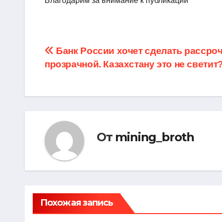
Благодарим за внимание к публикации
Навигация
Банк России хочет сделать рассро
прозрачной. Казахстану это не светит
по
записям
От
mining_broth
Похожая запись