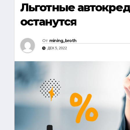
р
Льготные автокред
i
r
а
k
a
останутся
в
i
m
и
т
От
mining_broth
ь
ДЕК 5, 2022