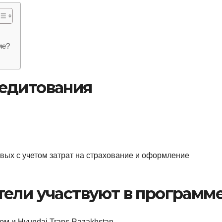
ме?
едитования
овых с учетом затрат на страхование и оформление
тели участвуют в программ
 и Hyundai Trans Razakhstan.