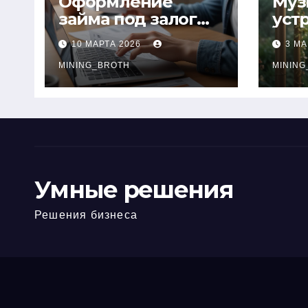
Оформление
Муз
займа под залог
уст
ПТС онлайн на
при
10 МАРТА 2026
3 МА
карту без визита в
зву
офис: порядок,
MINING_BROTH
кол
MINING
требования и
документы
Умные решения
Решения бизнеса