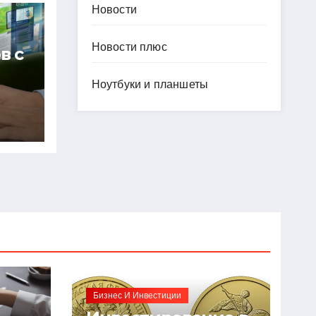
Новости
Новости плюс
в с
Ноутбуки и планшеты
й
ию
Бизнес И Инвестиции