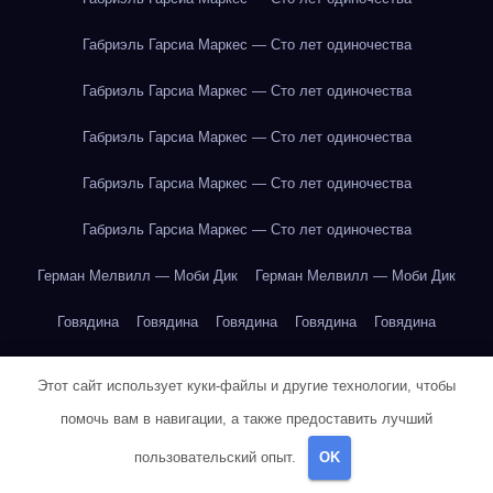
Габриэль Гарсиа Маркес — Сто лет одиночества
Габриэль Гарсиа Маркес — Сто лет одиночества
Габриэль Гарсиа Маркес — Сто лет одиночества
Габриэль Гарсиа Маркес — Сто лет одиночества
Габриэль Гарсиа Маркес — Сто лет одиночества
Герман Мелвилл — Моби Дик
Герман Мелвилл — Моби Дик
Говядина
Говядина
Говядина
Говядина
Говядина
Говядина
Говядина
Говядина
Говядина
Говядина
Этот сайт использует куки-файлы и другие технологии, чтобы
Говядина
Говядина
Говядина
Говядина
Горох
Горох
помочь вам в навигации, а также предоставить лучший
пользовательский опыт.
OK
Горох
Горох
Горох
Горох
Горох
Горох
Горох
Горох