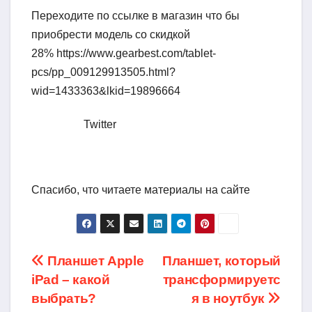
Переходите по ссылке в магазин что бы
приобрести модель со скидкой
28% https://www.gearbest.com/tablet-
pcs/pp_009129913505.html?
wid=1433363&lkid=19896664
Twitter
Спасибо, что читаете материалы на сайте
Навигация
Планшет Apple
Планшет, который
iPad – какой
трансформируетс
по
выбрать?
я в ноутбук