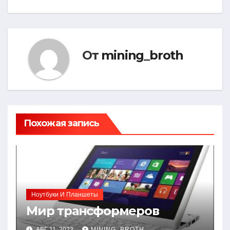
записям
От
mining_broth
Похожая запись
Ноутбуки И Планшеты
Мир трансформеров
АВГ 11, 2023
MINING_BROTH