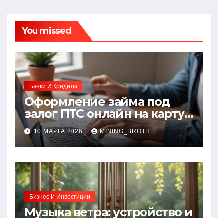
You missed
Банки И Кредиты
Оформление займа под
залог ПТС онлайн на карту
без визита в офис: порядок,
10 МАРТА 2026
MINING_BROTH
требования и документы
Бизнес И Инвестиции
Музыка ветра: устройство и