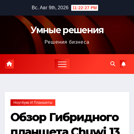
Перейти
Вс. Авг 9th, 2026
11:22:28 PM
к
содержимому
Умные решения
Решения бизнеса
Ноутбуки И Планшеты
Обзор Гибридного
планшета Chuwi 13