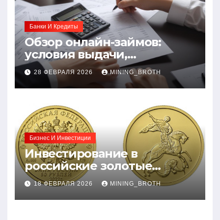
Банки И Кредиты
Обзор онлайн-займов:
условия выдачи,
процентные ставки и
28 ФЕВРАЛЯ 2026
MINING_BROTH
требования к заемщикам
Бизнес И Инвестиции
Инвестирование в
российские золотые
монеты: подробное
18 ФЕВРАЛЯ 2026
MINING_BROTH
руководство