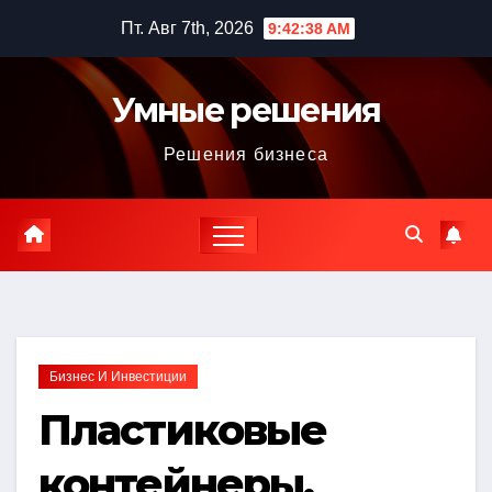
Перейти
Пт. Авг 7th, 2026
9:42:40 AM
к
содержимому
Умные решения
Решения бизнеса
Бизнес И Инвестиции
Пластиковые
контейнеры.