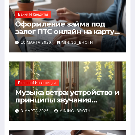
Банки И Кредиты
Оформление займа под
залог ПТС онлайн на карту
без визита в офис: порядок,
10 МАРТА 2026
MINING_BROTH
требования и документы
Бизнес И Инвестиции
Музыка ветра: устройство и
принципы звучания
колокольчиков
3 МАРТА 2026
MINING_BROTH