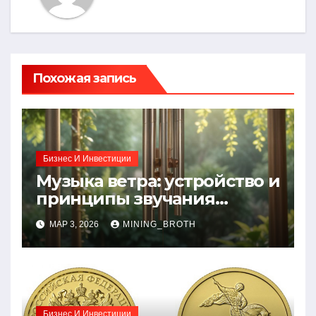
Похожая запись
Бизнес И Инвестиции
Музыка ветра: устройство и
принципы звучания
колокольчиков
МАР 3, 2026
MINING_BROTH
Бизнес И Инвестиции