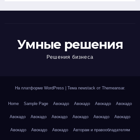
Умные решения
Решения бизнеса
На платформе WordPress
|
Тема newstack от
Themeansar
.
Home
Sample Page
Авокадо
Авокадо
Авокадо
Авокадо
Авокадо
Авокадо
Авокадо
Авокадо
Авокадо
Авокадо
Авокадо
Авокадо
Авокадо
Авторам и правообладателям