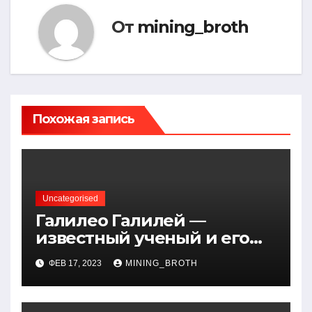
От
mining_broth
Похожая запись
Uncategorised
Галилео Галилей —
известный ученый и его
открытия — краткая
ФЕВ 17, 2023
MINING_BROTH
биография, достижения и
вклад в науку