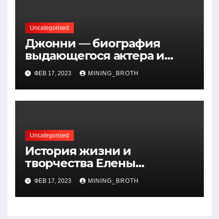
Uncategorised
Джонни — биография
выдающегося актера и
талантливого певца, чья
ФЕВ 17, 2023
MINING_BROTH
артистичность захватывает
миллионы сердец
Uncategorised
История жизни и
творчества Елены
Дубровской — биография,
ФЕВ 17, 2023
MINING_BROTH
достижения, интересные
факты