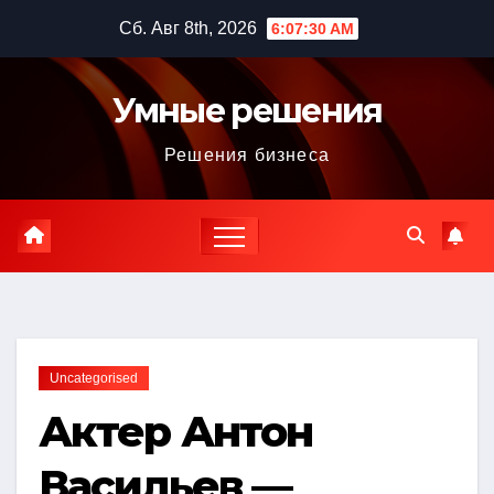
Перейти
Сб. Авг 8th, 2026
6:07:31 AM
к
содержимому
Умные решения
Решения бизнеса
Uncategorised
Актер Антон
Васильев —