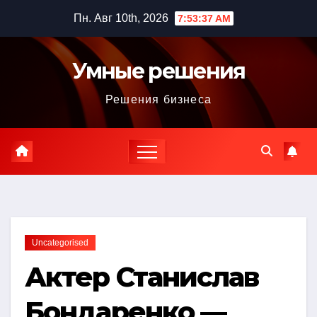
Перейти
Пн. Авг 10th, 2026
7:53:38 AM
к
содержимому
Умные решения
Решения бизнеса
Uncategorised
Актер Станислав
Бондаренко —