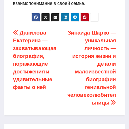
взаимопонимание в своей семье.
Навигация
Данилова
Зинаида Шарко —
Екатерина —
уникальная
по
захватывающая
личность —
записям
биография,
история жизни и
поражающие
детали
достижения и
малоизвестной
удивительные
биографии
факты о ней
гениальной
человеколюбител
ьницы