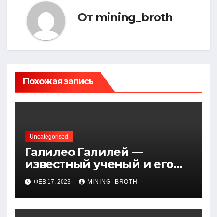
От
mining_broth
Похожая запись
Uncategorised
Галилео Галилей —
известный ученый и его
открытия — краткая
ФЕВ 17, 2023
MINING_BROTH
биография, достижения и
вклад в науку