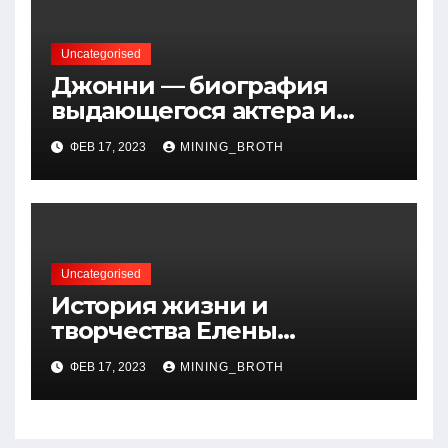
Uncategorised
Джонни — биография
выдающегося актера и
талантливого певца, чья
ФЕВ 17, 2023
MINING_BROTH
артистичность захватывает
миллионы сердец
Uncategorised
История жизни и
творчества Елены
Дубровской — биография,
ФЕВ 17, 2023
MINING_BROTH
достижения, интересные
факты