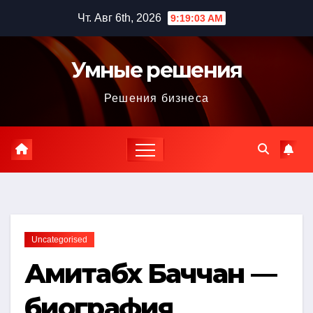
Перейти
Чт. Авг 6th, 2026
9:19:04 AM
к
содержимому
Умные решения
Решения бизнеса
Uncategorised
Амитабх Баччан —
биография