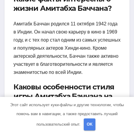
жизни Амитабха Баччана?
Амитабх Баччан родился 11 октября 1942 года
в Индии. Он начал свою карьеру в кино в 1969
году, и с тех пор стал одним из самых успешных
и популярных актеров Хинди-кино. Кроме
актерской деятельности, Баччан также активно
участвует в благотворительности и является
знаменитостью по всей Индии.
Каковы особенности стиля
игры Амитабха Баччана на
экране?
Этот сайт использует куки-файлы и другие технологии, чтобы
помочь вам в навигации, а также предоставить лучший
Амитабх Баччан — актер с узнаваемым и
пользовательский опыт.
OK
выразительным стилем игры. Он часто