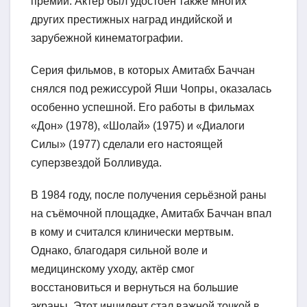
премий. Актёр был удостоен также многих
других престижных наград индийской и
зарубежной кинематографии.
Серия фильмов, в которых Амитабх Баччан
снялся под режиссурой Яши Чопры, оказалась
особенно успешной. Его работы в фильмах
«Дон» (1978), «Шолай» (1975) и «Диалоги
Силы» (1977) сделали его настоящей
суперзвездой Болливуда.
В 1984 году, после получения серьёзной раны
на съёмочной площадке, Амитабх Баччан впал
в кому и считался клинически мертвым.
Однако, благодаря сильной воле и
медицинскому уходу, актёр смог
восстановиться и вернуться на большие
экраны. Этот инцидент стал важной точкой в