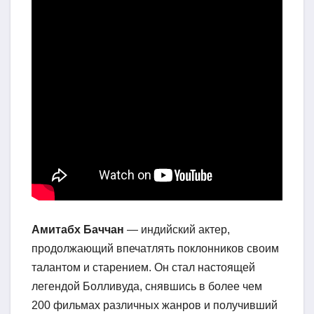
Амитабх Баччан
— индийский актер,
продолжающий впечатлять поклонников своим
талантом и старением. Он стал настоящей
легендой Болливуда, снявшись в более чем
200 фильмах различных жанров и получивший