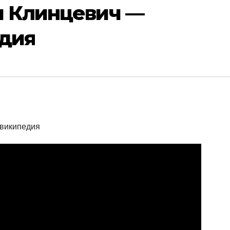
 Клинцевич —
едия