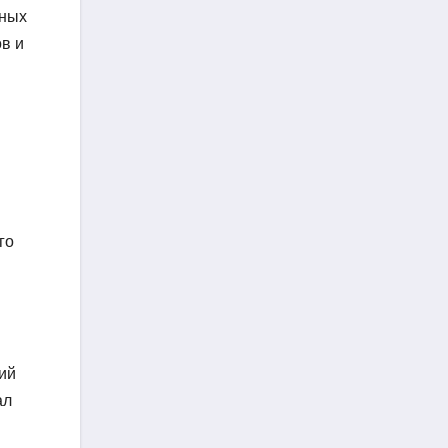
ьных
в и
го
ий
ал