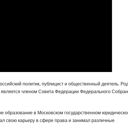
оссийский политик, публицист и общественный деятель. Ро
я является членом Совета Федерации Федерального Собра
е образование в Московском государственном юридическ
чал свою карьеру в сфере права и занимал различные