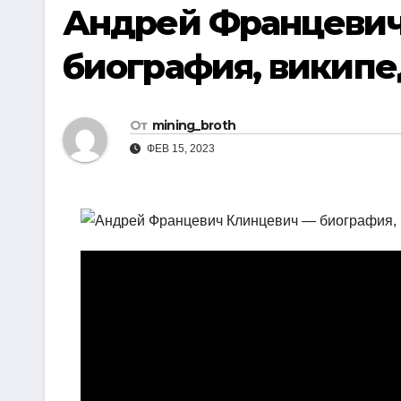
р
Андрей Францевич
i
r
а
k
a
биография, викип
в
i
m
и
т
От
mining_broth
ь
ФЕВ 15, 2023