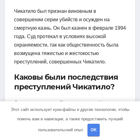
Чикатило был признан виновным в
совершении серии убийств и осужден на
смертную казнь. Он был казнен в феврале 1994
года. Суд протекал в условиях высокой
охраняемости, так как общественность была
возмущена тяжестью и жестокостью
преступлений, совершенных Чикатило.
Каковы были последствия
преступлений Чикатило?
Серия преступлений, совершенных Чикатило,
Этот сайт использует куки-файлы и другие технологии, чтобы
вызвала шок и ужас во всем мире. Она
помочь вам в навигации, а также предоставить лучший
привлекла глобальное внимание к проблеме
серийных убийств и несправедливости в
пользовательский опыт.
OK
российской юстиции. Преступления Чикатило