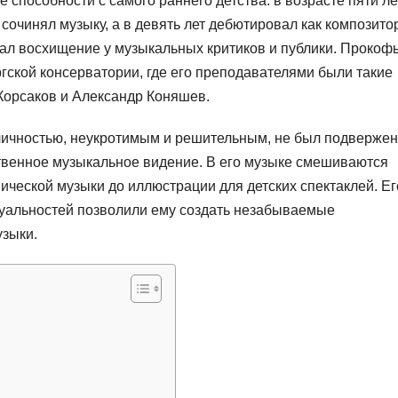
способности с самого раннего детства: в возрасте пяти ле
 сочинял музыку, а в девять лет дебютировал как композито
вал восхищение у музыкальных критиков и публики. Прокоф
гской консерватории, где его преподавателями были такие
Корсаков и Александр Коняшев.
ичностью, неукротимым и решительным, не был подвержен
твенное музыкальное видение. В его музыке смешиваются
ической музыки до иллюстрации для детских спектаклей. Ег
дуальностей позволили ему создать незабываемые
зыки.