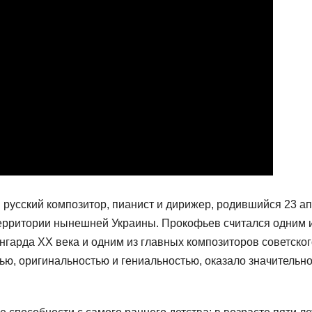
русский композитор, пианист и дирижер, родившийся 23 а
территории нынешней Украины. Прокофьев считался одним 
нгарда XX века и одним из главных композиторов советског
ью, оригинальностью и гениальностью, оказало значительн