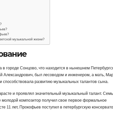
?
фьев?
офьев?
ветской музыкальной жизни?
ование
а в городе Сонцово, что находится в нынешнем Петербургс
ей Александрович, был лесоводом и инженером, а мать, Ма
 и способствовала развитию музыкальных талантов сына.
озрасте и проявлял значительный музыкальный талант. Сем
е молодой композитор получил свое первое формальное
сте 11 лет, Прокофьев поступил в петербургскую консерват