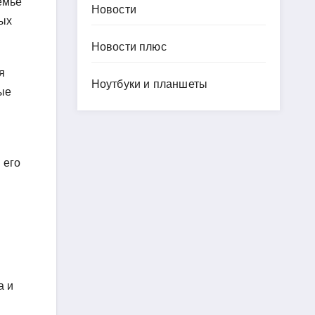
емье
Новости
рых
Новости плюс
я
Ноутбуки и планшеты
ые
 его
а и