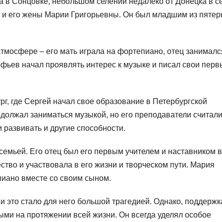
а в Сонцовке, небольшом селении недалеко от Донецка в с
и его жены Марии Григорьевны. Он был младшим из пяте
тмосфере – его мать играла на фортепиано, отец занималс
офьев начал проявлять интерес к музыке и писал свои перв
г, где Сергей начал свое образование в Петербургской
должал заниматься музыкой, но его преподаватели считали
 развивать и другие способности.
семьей. Его отец был его первым учителем и наставником в
ство и участвовала в его жизни и творческом пути. Мария
пиано вместе со своим сыном.
, и это стало для него большой трагедией. Однако, поддержк
ми на протяжении всей жизни. Он всегда уделял особое