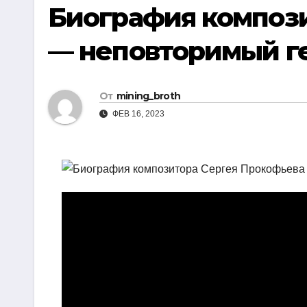
р
Биография композ
i
r
а
k
a
— неповторимый г
в
i
m
и
т
От
mining_broth
ь
ФЕВ 16, 2023