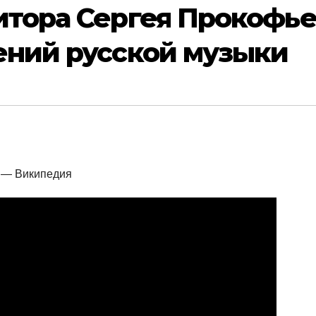
итора Сергея Прокофье
ений русской музыки