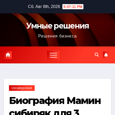
Перейти
Сб. Авг 8th, 2026
5:47:12 PM
к
содержимому
Умные решения
Решения бизнеса
Uncategorised
Биография Мамин
сибиряк для 3