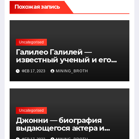
Похожая запись
Uncategorised
Галилео Галилей —
известный ученый и его
открытия — краткая
ФЕВ 17, 2023
MINING_BROTH
биография, достижения и
вклад в науку
Uncategorised
Джонни — биография
выдающегося актера и
талантливого певца, чья