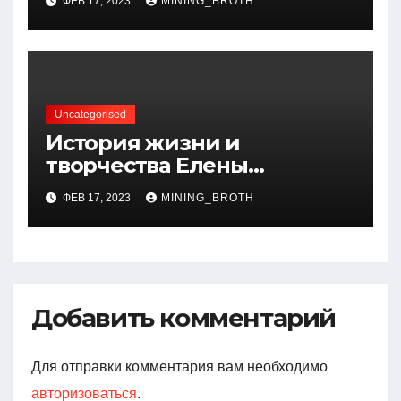
ФЕВ 17, 2023
MINING_BROTH
артистичность захватывает
миллионы сердец
Uncategorised
История жизни и
творчества Елены
Дубровской — биография,
ФЕВ 17, 2023
MINING_BROTH
достижения, интересные
факты
Добавить комментарий
Для отправки комментария вам необходимо
авторизоваться
.