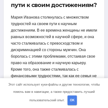
пути к своим достижениям?
Мария Иванова столкнулась с множеством
трудностей на своем пути к научным
достижениям. В ее времена женщины не имели
равных возможностей в научной сфере, и она
часто сталкивалась с превосходством и
дискриминацией со стороны мужчин. Она
боролась с этими проблемами, отстаивая свое
право на образование и научную карьеру.
Кроме того, она также сталкивалась с
финансовыми трудностями, так как ее семья не
была богатой и она часто вынуждена была
Этот сайт использует куки-файлы и другие технологии, чтобы
искать спонсоров для своих исследований.
помочь вам в навигации, а также предоставить лучший
Какие достижения есть у
пользовательский опыт.
OK