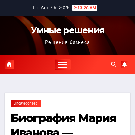
Перейти
Пт. Авг 7th, 2026
2:13:27 AM
к
содержимому
Умные решения
Решения бизнеса
Uncategorised
Биография Мария
Иванова —