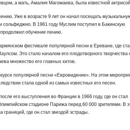
цом, а мать, Амалия Магомаева, была известной актрисой
пению. Уже в возрасте 9 лет он начал посещать музыкальну
 и сольфеджио. В 1961 году Муслим поступил в Бакинскую
 продолжил обучение пению.
армянском фестивале популярной песни в Ереване, где ста
улсом. Это стало началом его плодотворного творчества 
аева множество его главных хитов.
нкурсе популярной песни «Евровидение». На этом меропри
ледствии стала одной из самых известных его песен.
сле его выступления во Франции в 1966 году, где он стал
лимпийском стадионе Парижа перед 60 000 зрителями. В э
а границей, где он стал звездой эстрады.