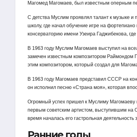
Магомед Магомаев, был известным оперным пев
С детства Муслим проявлял талант к музыке и 
школу, где начал обучение игре на фортепиано
консерваторию имени Узеира Гаджибекова, где
В 1963 году Муслим Магомаев выступил на все
замечен известным композитором Раймондом Па
этим композитором, который создал для Магом
В 1963 году Магомаев представил СССР на ко
он исполнил песню «Страна моя», которая впос
Огромный успех пришел к Муслиму Магомаеву по
первым советским артистом, выступившим на О
время началась его гастрольная деятельность з
Ранние годы