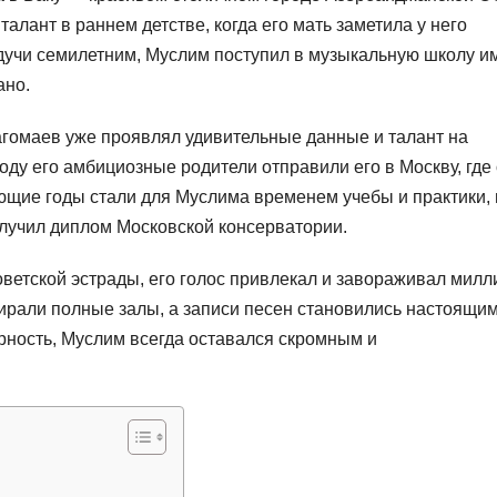
алант в раннем детстве, когда его мать заметила у него
дучи семилетним, Муслим поступил в музыкальную школу и
ано.
агомаев уже проявлял удивительные данные и талант на
оду его амбициозные родители отправили его в Москву, где
щие годы стали для Муслима временем учебы и практики, 
олучил диплом Московской консерватории.
ветской эстрады, его голос привлекал и завораживал мил
бирали полные залы, а записи песен становились настоящи
рность, Муслим всегда оставался скромным и