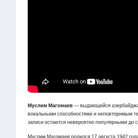
Муслим Магомаев
— выдающийся азербайджан
вокальными способностями и неповторимым тем
записи остаются невероятно популярными до с
Муслим Магомаев родился 17 августа 1942 год