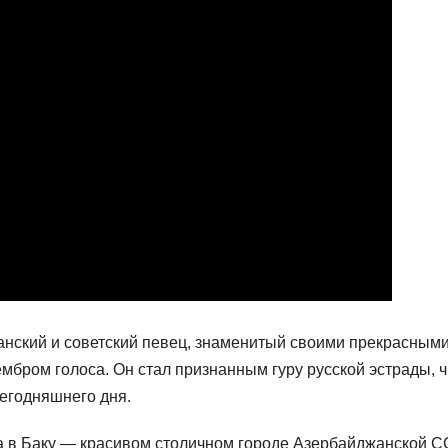
ский и советский певец, знаменитый своими прекрасным
бром голоса. Он стал признанным гуру русской эстрады, ч
егодняшнего дня.
а в Баку — красивом столичном городе Азербайджанской С