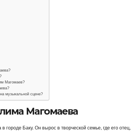
аева?
?
им Магомаев?
аева?
на музыкальной сцене?
слима Магомаева
в городе Баку. Он вырос в творческой семье, где его отец,