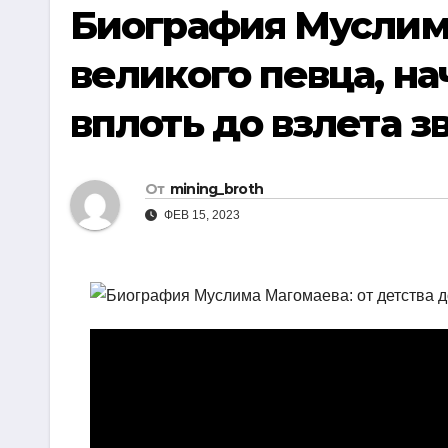
р
Биография Муслим
i
r
а
k
a
великого певца, на
в
i
m
и
вплоть до взлета 
т
ь
От
mining_broth
ФЕВ 15, 2023