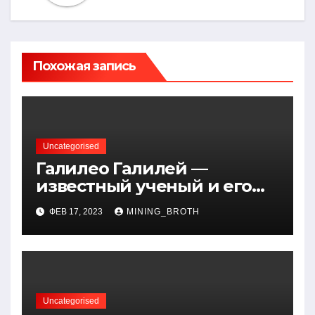
Похожая запись
Uncategorised
Галилео Галилей —
известный ученый и его
открытия — краткая
ФЕВ 17, 2023
MINING_BROTH
биография, достижения и
вклад в науку
Uncategorised