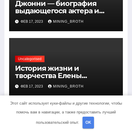
Джонни — биография
выдающегося актера и
талантливого певца, чья
ФЕВ 17, 2023
MINING_BROTH
артистичность захватывает
миллионы сердец
Uncategorised
История жизни и
творчества Елены
Дубровской — биография,
ФЕВ 17, 2023
MINING_BROTH
достижения, интересные
факты
Этот сайт использует куки-файлы и другие технологии, чтобы
помочь вам в навигации, а также предоставить лучший
пользовательский опыт.
OK
Добавить комментарий