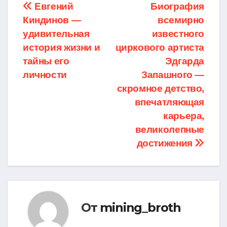
Навигация
Евгений
Биография
Киндинов —
всемирно
по
удивительная
известного
записям
история жизни и
циркового артиста
тайны его
Эдгарда
личности
Запашного —
скромное детство,
впечатляющая
карьера,
великолепные
достижения
От
mining_broth