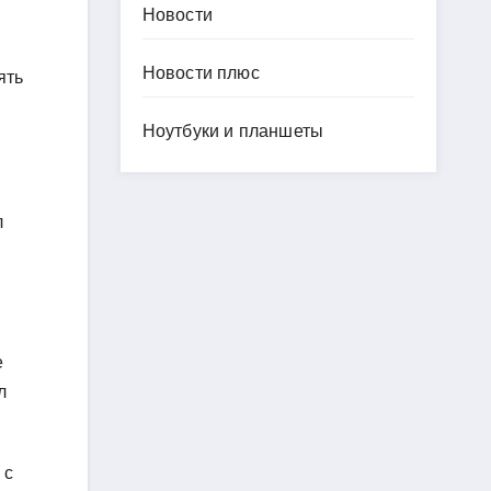
Новости
Новости плюс
ять
Ноутбуки и планшеты
л
е
л
 с