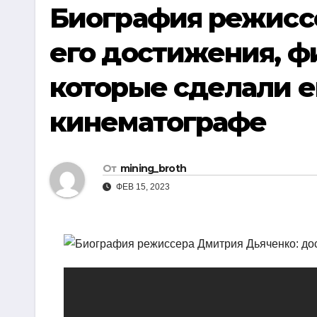
р
Биография режисс
i
r
а
k
a
его достижения, ф
в
i
m
и
которые сделали е
т
кинематографе
ь
От
mining_broth
ФЕВ 15, 2023