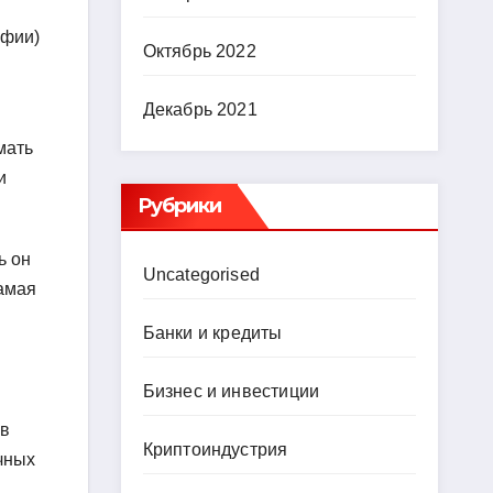
афии)
Октябрь 2022
Декабрь 2021
мать
и
Рубрики
ь он
Uncategorised
амая
Банки и кредиты
Бизнес и инвестиции
 в
Криптоиндустрия
чных