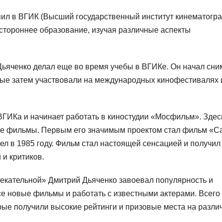
пил в ВГИК (Высший государственный институт кинематогр
естороннее образование, изучая различные аспекты
ьяченко делал еще во время учебы в ВГИКе. Он начал сни
ые затем участвовали на международных кинофестивалях 
ВГИКа и начинает работать в киностудии «Мосфильм». Здес
ые фильмы. Первым его значимым проектом стал фильм «С
л в 1985 году. Фильм стал настоящей сенсацией и получил
и критиков.
екательной» Дмитрий Дьяченко завоевал популярность и
се новые фильмы и работать с известными актерами. Всего
рые получили высокие рейтинги и призовые места на разли