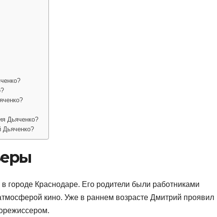
ченко?
о?
яченко?
ия Дьяченко?
й Дьяченко?
ьеры
 в городе Краснодаре. Его родители были работниками
 атмосферой кино. Уже в раннем возрасте Дмитрий проявил
норежиссером.