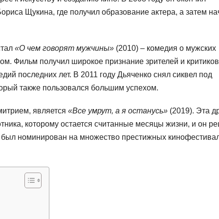
риса Щукина, где получил образование актера, а затем на
стал
«О чем говорят мужчины»
(2010) – комедия о мужских
м. Фильм получил широкое признание зрителей и критиков
дий последних лет. В 2011 году Дьяченко снял сиквел под
торый также пользовался большим успехом.
митрием, является
«Все умрут, а я останусь»
(2019). Эта д
тника, которому остается считанные месяцы жизни, и он р
ьм был номинирован на множество престижных кинофестива