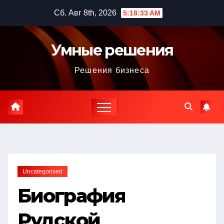
Перейти
Сб. Авг 8th, 2026
5:18:34 AM
к
содержимому
Умные решения
Решения бизнеса
Uncategorised
Биография
Рудской