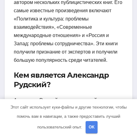
автором нескольких публицистических книг. Его
самые известные произведения включают
«Политика и культура: проблемы
взаимодействия», «Современные
международные отношения» и «Россия и
Запад: проблемы сотрудничества». Эти книги
получили признание от экспертов и получили
большую популярность среди читателей.
Кем является Александр
Рудский?
Александр Рудский является российским
Этот сайт использует куки-файлы и другие технологии, чтобы
экономистом, профессором и доктором
помочь вам в навигации, а также предоставить лучший
экономических наук.
пользовательский опыт.
OK