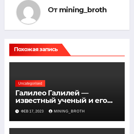
От
mining_broth
Похожая запись
Uncategorised
Галилео Галилей —
известный ученый и его
открытия — краткая
ФЕВ 17, 2023
MINING_BROTH
биография, достижения и
вклад в науку