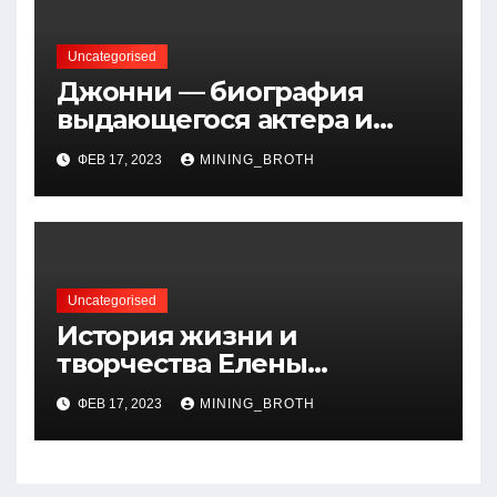
Uncategorised
Джонни — биография
выдающегося актера и
талантливого певца, чья
ФЕВ 17, 2023
MINING_BROTH
артистичность захватывает
миллионы сердец
Uncategorised
История жизни и
творчества Елены
Дубровской — биография,
ФЕВ 17, 2023
MINING_BROTH
достижения, интересные
факты