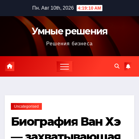
Перейти
Пн. Авг 10th, 2026
4:19:11 AM
к
содержимому
Умные решения
Решения бизнеса
Uncategorised
Биография Ван Хэ
— захватывающая